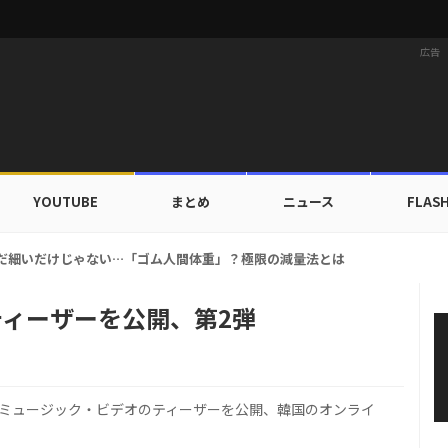
広告
YOUTUBE
まとめ
ニュース
FLAS
家族にワールドツアーの旅行費用全額サポート！22カ国・64都市以上
MVティーザーを公開、第2弾
S」のミュージック・ビデオのティーザーを公開、韓国のオンライ