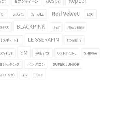
aespa
Kep1er
NCT
セブンティーン
Red Velvet
TXT
STAYC
(G)I-DLE
EXO
BLACKPINK
NMIXX
ITZY
NewJeans
LE SSERAFIM
【スポット】
fromis_9
SM
Lovelyz
宇宙少女
OH MY GIRL
SHINee
ヨジャチング
ペンタゴン
SUPER JUNIOR
SHOTARO
YG
iKON