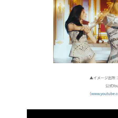
▲イメージ出所：
公式Yo
（
www.youtube.c