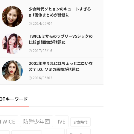
少女時代ソヒョンのキュートすぎる
gif画像まとめが話題に
2014/05/04
TWICEミサモのラブリーVSシックの
比較gif画像が話題に
2017/03/16
2001年生まれにはちょっとエロい衣
装？I.O.Iソミの画像が話題に
2016/05/03
OTキーワード
TWICE
防弾少年団
IVE
少女時代