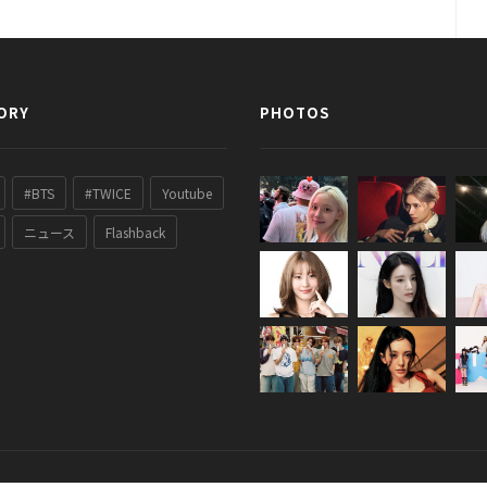
ORY
PHOTOS
#BTS
#TWICE
Youtube
ニュース
Flashback