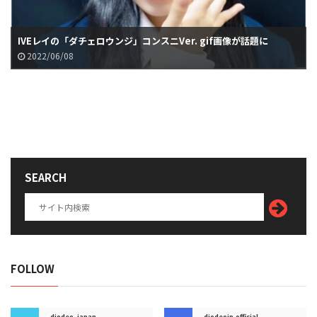
IVEレイの「ダチェロウンジ」コンスニVer. gif画像が話題に
2022/06/08
SEARCH
FOLLOW
diodeo_japan
diodeojp.official