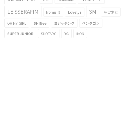
LE SSERAFIM
SM
fromis_9
Lovelyz
宇宙少女
OH MY GIRL
SHINee
ヨジャチング
ペンタゴン
SUPER JUNIOR
SHOTARO
YG
iKON