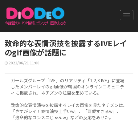
Toggl
navig
致命的な表情演技を披露するIVEレイ
のgif画像が話題に
2022/06/21 11:00
ガールズグループ「IVE」のリアリティ「1,2,3 IVE」に登場
したメンバーレイのgif画像が韓国のオンラインコミュニテ
ィに掲載され、ネチズンの注目を集めている。
致命的な表情演技を披露するレイの画像を見たネチズンは、
「さすがレイ！表情演技上手いw」、「可愛すぎるw」、
「致命的なコンスニじゃんw」などの反応をみせた。