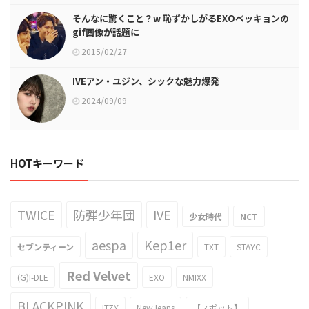
そんなに驚くこと？w 恥ずかしがるEXOベッキョンの
gif画像が話題に
2015/02/27
IVEアン・ユジン、シックな魅力爆発
2024/09/09
HOTキーワード
TWICE
防弾少年団
IVE
少女時代
NCT
aespa
Kep1er
セブンティーン
TXT
STAYC
Red Velvet
(G)I-DLE
EXO
NMIXX
BLACKPINK
ITZY
NewJeans
【スポット】