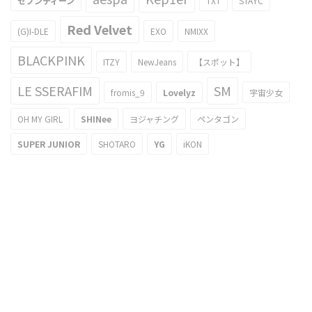
セブンティーン
TXT
STAYC
Red Velvet
(G)I-DLE
EXO
NMIXX
BLACKPINK
ITZY
NewJeans
【スポット】
LE SSERAFIM
SM
fromis_9
Lovelyz
宇宙少女
OH MY GIRL
SHINee
ヨジャチング
ペンタゴン
SUPER JUNIOR
SHOTARO
YG
iKON