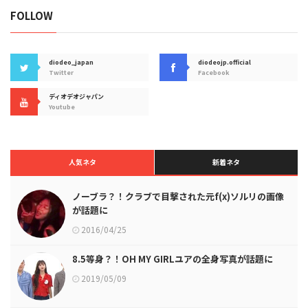
FOLLOW
diodeo_japan
diodeojp.official
Twitter
Facebook
ディオデオジャパン
Youtube
人気ネタ
新着ネタ
ノーブラ？！クラブで目撃された元f(x)ソルリの画像
が話題に
2016/04/25
8.5等身？！OH MY GIRLユアの全身写真が話題に
2019/05/09