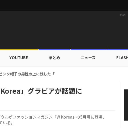
広告
YOUTUBE
まとめ
ニュース
FLAS
ー、ピンク帽子の男性の上に残した「♥」…偶然か意図的なのか、ファンたちの
 Korea」グラビアが話題に
ウルがファッションマガジン「W Korea」の5月号に登場、
ている。