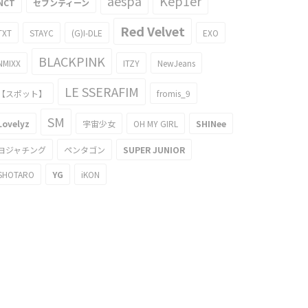
aespa
Kep1er
NCT
セブンティーン
Red Velvet
TXT
STAYC
(G)I-DLE
EXO
BLACKPINK
NMIXX
ITZY
NewJeans
LE SSERAFIM
【スポット】
fromis_9
SM
Lovelyz
宇宙少女
OH MY GIRL
SHINee
ヨジャチング
ペンタゴン
SUPER JUNIOR
SHOTARO
YG
iKON