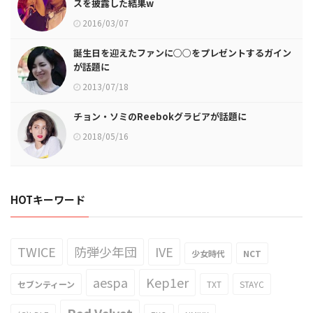
スを披露した結果w
2016/03/07
誕生日を迎えたファンに○○をプレゼントするガイン
が話題に
2013/07/18
チョン・ソミのReebokグラビアが話題に
2018/05/16
HOTキーワード
TWICE
防弾少年団
IVE
少女時代
NCT
aespa
Kep1er
セブンティーン
TXT
STAYC
Red Velvet