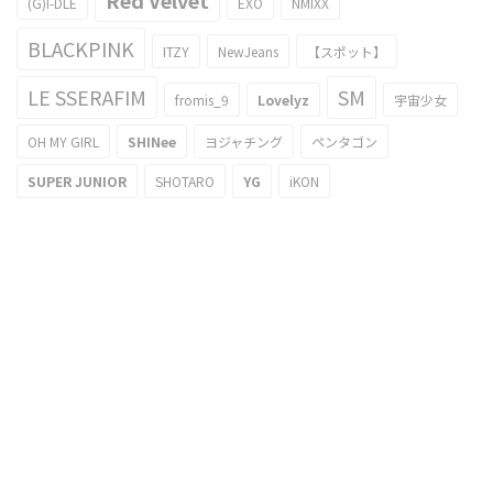
(G)I-DLE
EXO
NMIXX
BLACKPINK
ITZY
NewJeans
【スポット】
LE SSERAFIM
SM
fromis_9
Lovelyz
宇宙少女
OH MY GIRL
SHINee
ヨジャチング
ペンタゴン
SUPER JUNIOR
SHOTARO
YG
iKON