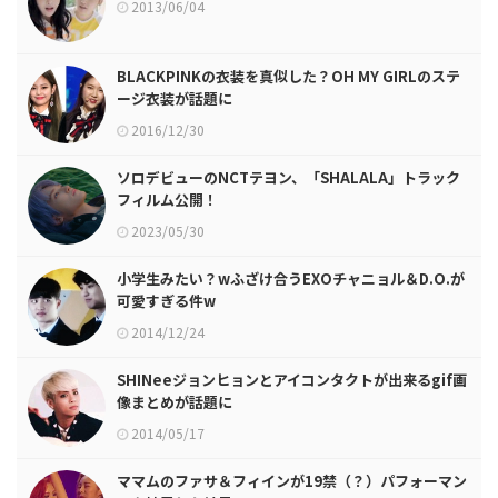
2013/06/04
BLACKPINKの衣装を真似した？OH MY GIRLのステ
ージ衣装が話題に
2016/12/30
ソロデビューのNCTテヨン、「SHALALA」トラック
フィルム公開！
2023/05/30
小学生みたい？wふざけ合うEXOチャニョル＆D.O.が
可愛すぎる件w
2014/12/24
SHINeeジョンヒョンとアイコンタクトが出来るgif画
像まとめが話題に
2014/05/17
ママムのファサ＆フィインが19禁（？）パフォーマン