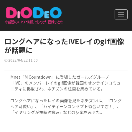
Toggl
navig
ロングヘアになったIVEレイのgif画像
が話題に
2022/04/22 11:00
Mnet「M Countdown」に登場したガールズグループ
「IVE」のメンバーレイのgif画像が韓国のオンラインコミュ
ニティに掲載され、ネチズンの注目を集めている。
ロングヘアになったレイの画像を見たネチズンは、「ロング
ヘア可愛い」、「ハイティーンコンセプト似合いすぎ！」、
「イヤリングが視線強奪w」などの反応をみせた。