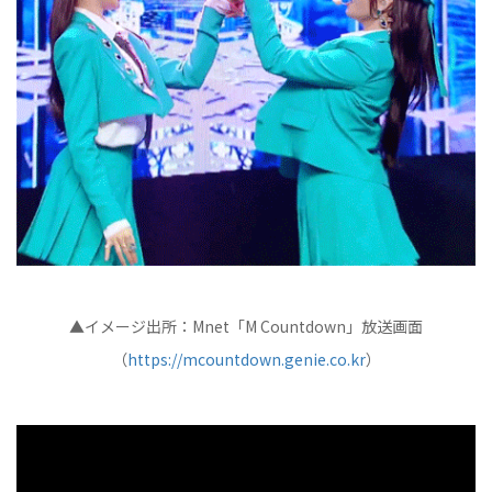
▲イメージ出所：Mnet「M Countdown」放送画面
（
https://mcountdown.genie.co.kr
）