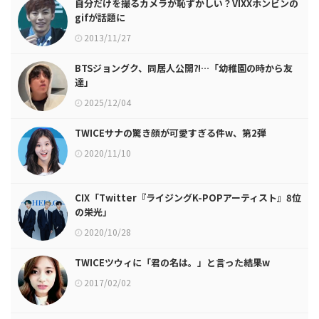
自分だけを撮るカメラが恥ずかしい？VIXXホンビンの
gifが話題に
2013/11/27
BTSジョングク、同居人公開⁈…「幼稚園の時から友
達」
2025/12/04
TWICEサナの驚き顔が可愛すぎる件w、第2弾
2020/11/10
CIX「Twitter『ライジングK-POPアーティスト』8位
の栄光」
2020/10/28
TWICEツウィに「君の名は。」と言った結果w
2017/02/02