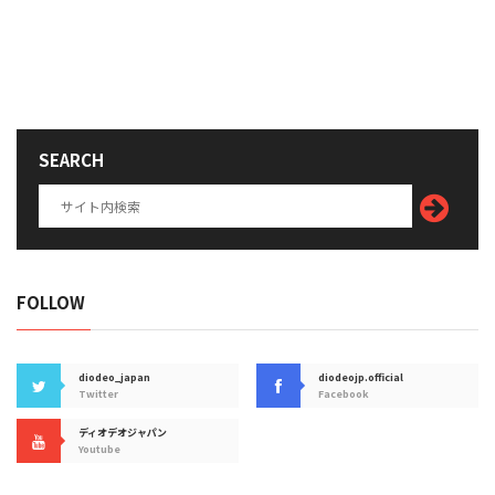
SEARCH
FOLLOW
diodeo_japan
diodeojp.official
Twitter
Facebook
ディオデオジャパン
Youtube