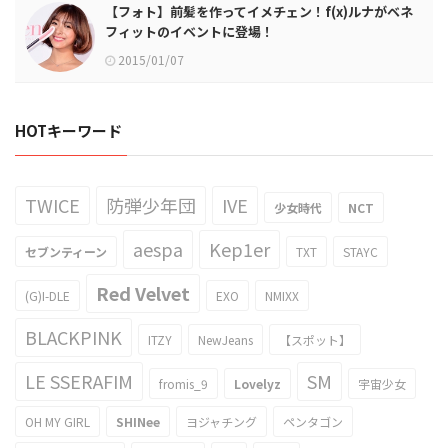
【フォト】前髪を作ってイメチェン！f(x)ルナがベネ
フィットのイベントに登場！
2015/01/07
HOTキーワード
TWICE
防弾少年団
IVE
少女時代
NCT
aespa
Kep1er
セブンティーン
TXT
STAYC
Red Velvet
(G)I-DLE
EXO
NMIXX
BLACKPINK
ITZY
NewJeans
【スポット】
LE SSERAFIM
SM
fromis_9
Lovelyz
宇宙少女
OH MY GIRL
SHINee
ヨジャチング
ペンタゴン