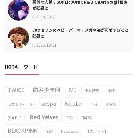
意外な人脈？SUPER JUNIOR＆BIGBANGのgif画像
が話題に
2014/09/23
EXOセフンのベビーパーマ＋メガネ姿が可愛すぎると
話題に
2015/12/21
HOTキーワード
TWICE
防弾少年団
IVE
少女時代
NCT
aespa
Kep1er
セブンティーン
TXT
STAYC
Red Velvet
(G)I-DLE
EXO
NMIXX
BLACKPINK
ITZY
NewJeans
【スポット】