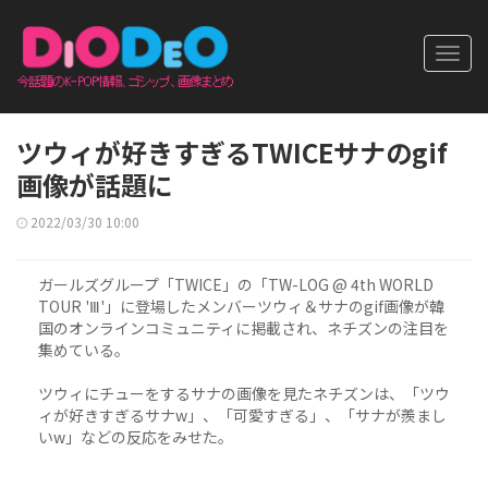
Toggl
navig
ツウィが好きすぎるTWICEサナのgif
画像が話題に
2022/03/30 10:00
ガールズグループ「TWICE」の「TW-LOG @ 4th WORLD
TOUR 'Ⅲ'」に登場したメンバーツウィ＆サナのgif画像が韓
国のオンラインコミュニティに掲載され、ネチズンの注目を
集めている。
ツウィにチューをするサナの画像を見たネチズンは、「ツウ
ィが好きすぎるサナw」、「可愛すぎる」、「サナが羨まし
いw」などの反応をみせた。