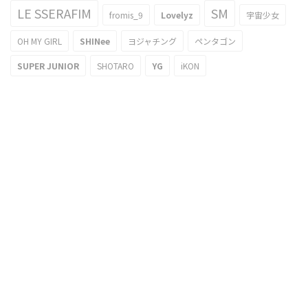
LE SSERAFIM
SM
fromis_9
Lovelyz
宇宙少女
OH MY GIRL
SHINee
ヨジャチング
ペンタゴン
SUPER JUNIOR
SHOTARO
YG
iKON