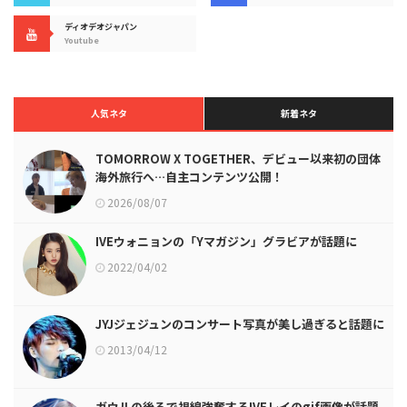
ディオデオジャパン
Youtube
人気ネタ
新着ネタ
TOMORROW X TOGETHER、デビュー以来初の団体
海外旅行へ…自主コンテンツ公開！
2026/08/07
IVEウォニョンの「Yマガジン」グラビアが話題に
2022/04/02
JYJジェジュンのコンサート写真が美し過ぎると話題に
2013/04/12
ガウルの後ろで視線強奪するIVEレイのgif画像が話題