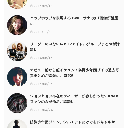
2015/05/19
ヒップホップを表現するTWICEサナのgif画像が話題
に
2017/11/30
リーダーのいないK-POPアイドルグループまとめが話
題に
2014/06/16
デビュー前から超イケメン！防弾少年団ブイの過去写
真まとめが話題に、第2弾
2015/08/06
ジョンヒョン不在のティーザーが寂しかったSHINee
ファンの合成作品が話題に
2013/04/24
防弾少年団ジミン、シルエットだけでもドキドキ♥