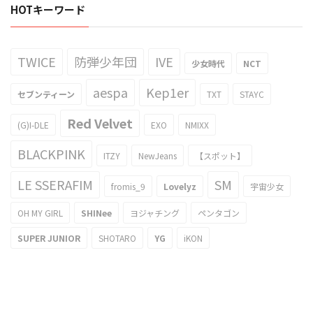
HOTキーワード
TWICE
防弾少年団
IVE
少女時代
NCT
aespa
Kep1er
セブンティーン
TXT
STAYC
Red Velvet
(G)I-DLE
EXO
NMIXX
BLACKPINK
ITZY
NewJeans
【スポット】
LE SSERAFIM
SM
fromis_9
Lovelyz
宇宙少女
OH MY GIRL
SHINee
ヨジャチング
ペンタゴン
SUPER JUNIOR
SHOTARO
YG
iKON