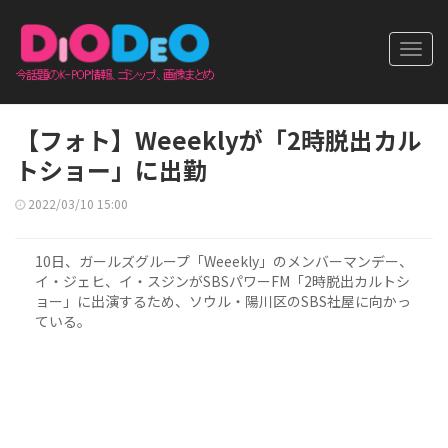
Toggl
navig
【フォト】Weeeklyが「2時脱出カル
トショー」に出勤
2022/03/10 15:00
10日、ガールズグループ「Weeekly」のメンバーマンデー、
イ・ジェヒ、イ・スジンがSBSパワーFM「2時脱出カルトシ
ョー」に出演するため、ソウル・陽川区のSBS社屋に向かっ
ている。