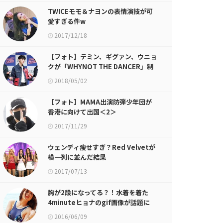
TWICEモモ＆ナヨンの表情演技が可
愛すぎる件w
2017/12/18
【フォト】テミン、ギグァン、ウニョ
クが「WHYNOT THE DANCER」制
作発表会に登場
2018/05/02
【フォト】MAMA出演防弾少年団が
香港に向けて出国＜2＞
2017/11/29
ウェンディ痩せすぎ？Red Velvetが
横一列に並んだ結果
2017/07/13
胸が2段になってる？！水着を着た
4minuteヒョナのgif画像が話題に
2016/06/09