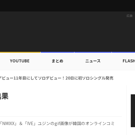
広告
YOUTUBE
まとめ
ニュース
FLAS
カップ出入証を公開…証明写真でも完璧なビジュアル！
結果
MIXX」＆「IVE」ユジンのgif画像が韓国のオンラインコミ
。