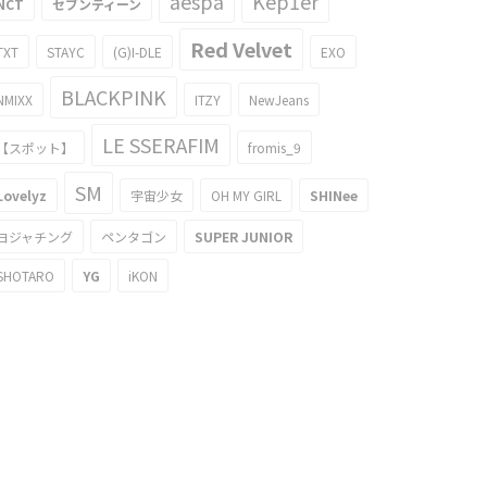
aespa
Kep1er
NCT
セブンティーン
Red Velvet
TXT
STAYC
(G)I-DLE
EXO
BLACKPINK
NMIXX
ITZY
NewJeans
LE SSERAFIM
【スポット】
fromis_9
SM
Lovelyz
宇宙少女
OH MY GIRL
SHINee
ヨジャチング
ペンタゴン
SUPER JUNIOR
SHOTARO
YG
iKON