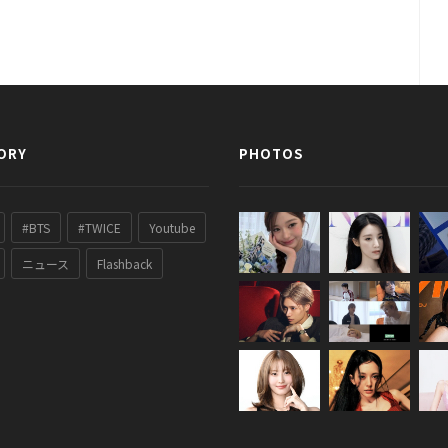
ORY
PHOTOS
#BTS
#TWICE
Youtube
ニュース
Flashback