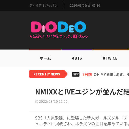
ディオデオジャパン
2026/08/09(日) 03:16
ホーム
#BTS
#TWICE
RECENTLY NEWS
1日前
BTS V、ワールド
NEW
NMIXXとIVEユジンが並んだ
2022/03/10 11:00
SBS「人気歌謡」に登場した新人ガールズグループ「N
ュニティに掲載され、ネチズンの注目を集めている