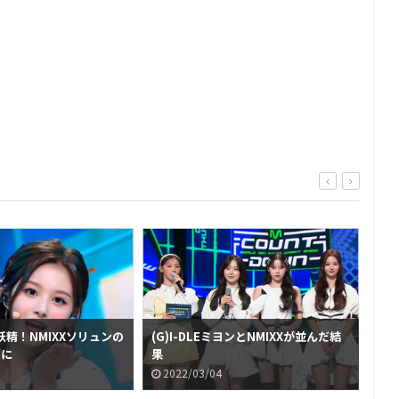
精！NMIXXソリュンの
(G)I-DLEミヨンとNMIXXが並んだ結
スタ
題に
果
gi
2022/03/04
2