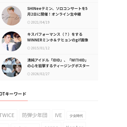
SHINeeテミン、ソロコンサートを5
月2日に開催！オンライン生中継
2021/04/19
キスパフォーマンス（？）をする
WINNERミンホ＆テヒョンのgif画像
が話題に
2015/01/12
清純アイドル「IDID」、「WITHID」
の心を狙撃するティージングポスター
公開！
2026/02/27
OTキーワード
TWICE
防弾少年団
IVE
少女時代