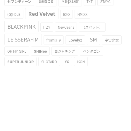
aespa
Kep1er
セブンティーン
TXT
STAYC
Red Velvet
(G)I-DLE
EXO
NMIXX
BLACKPINK
ITZY
NewJeans
【スポット】
LE SSERAFIM
SM
fromis_9
Lovelyz
宇宙少女
OH MY GIRL
SHINee
ヨジャチング
ペンタゴン
SUPER JUNIOR
SHOTARO
YG
iKON