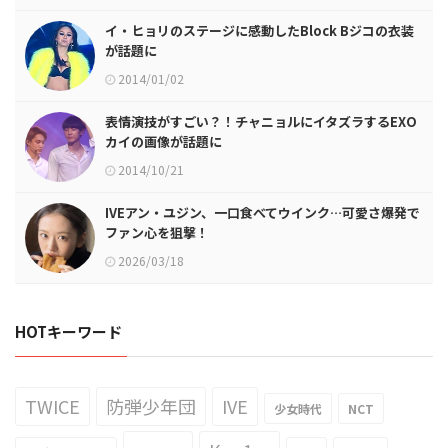
イ・ヒョリのステージに感動したBlock Bジコの衣装
が話題に
2014/01/02
表情演技がすごい？！チャニョルにイタズラするEXO
カイの画像が話題に
2014/10/21
IVEアン・ユジン、一口食べてウインク…可愛さ爆発で
ファン心を狙撃！
2026/03/18
HOTキーワード
TWICE
防弾少年団
IVE
少女時代
NCT