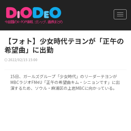
Toggl
navig
【フォト】少女時代テヨンが「正午の
希望曲」に出勤
2022/02/15 15:00
15日、ガールズグループ「少女時代」のリーダーテヨンが
MBCラジオFM4U「正午の希望曲キム・シニョンです」に出
演するため、ソウル・麻浦区の上岩MBCに向かっている。