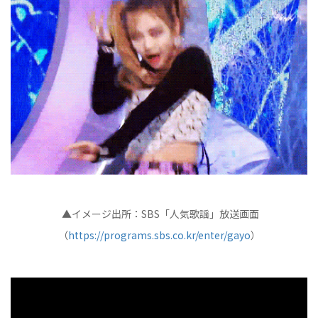
▲イメージ出所：SBS「人気歌謡」放送画面
（
https://programs.sbs.co.kr/enter/gayo
）