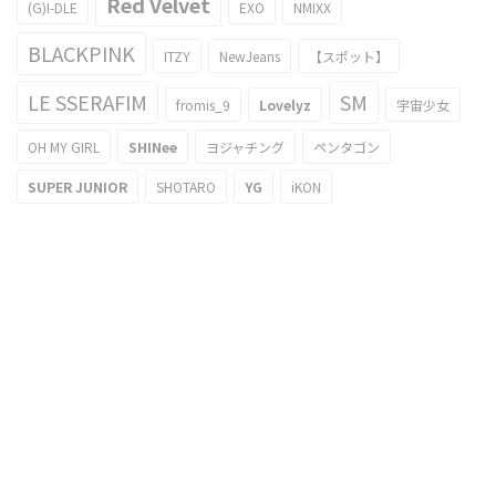
Red Velvet
(G)I-DLE
EXO
NMIXX
BLACKPINK
ITZY
NewJeans
【スポット】
LE SSERAFIM
SM
fromis_9
Lovelyz
宇宙少女
OH MY GIRL
SHINee
ヨジャチング
ペンタゴン
SUPER JUNIOR
SHOTARO
YG
iKON