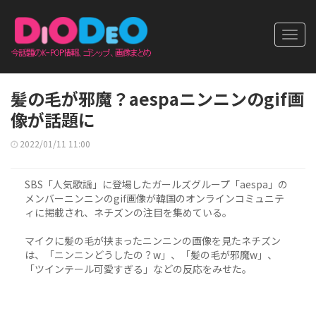
Toggl
navig
髪の毛が邪魔？aespaニンニンのgif画
像が話題に
2022/01/11 11:00
SBS「人気歌謡」に登場したガールズグループ「aespa」の
メンバーニンニンのgif画像が韓国のオンラインコミュニテ
ィに掲載され、ネチズンの注目を集めている。
マイクに髪の毛が挟まったニンニンの画像を見たネチズン
は、「ニンニンどうしたの？w」、「髪の毛が邪魔w」、
「ツインテール可愛すぎる」などの反応をみせた。