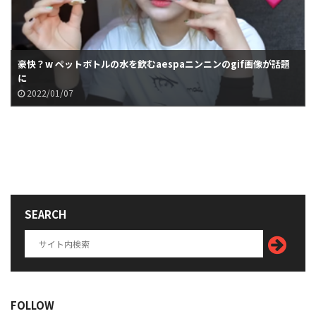
豪快？w ペットボトルの水を飲むaespaニンニンのgif画像が話題
に
2022/01/07
SEARCH
FOLLOW