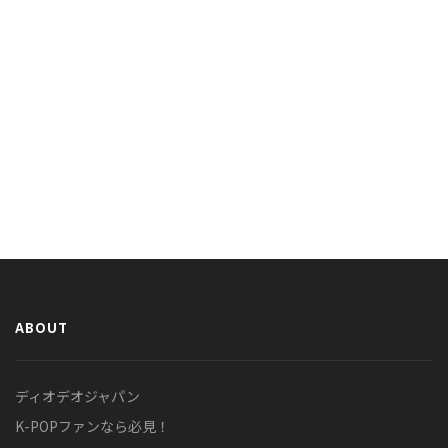
ABOUT
ディオデオジャパン
K-POPファンなら必見！