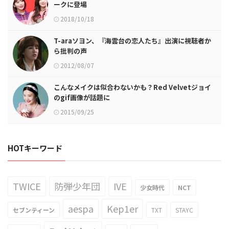
ークに登場
2018/10/18
T-araソヨン、『海雲台の恋人たち』出演に視聴者か
ら批判の声
2012/08/07
こんなメイクは似合わないかも？Red Velvetジョイ
のgif画像が話題に
2015/09/25
HOTキーワード
TWICE
防弾少年団
IVE
少女時代
NCT
aespa
Kep1er
セブンティーン
TXT
STAYC