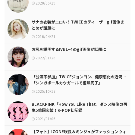
2020/06/19
サナの衣装がエロい！TWICEのティーザーgif画像ま
とめが話題に
2016/04/21
お尻を説明するIVEレイのgif画像が話題に
2022/01/26
「公演不参加」TWICEジョンヨン、健康悪化の近況…
「シンガポールカウガールで復帰完了」
2025/10/17
BLACKPINK「How You Like That」ダンス映像の再
生5億回突破！K-POP初記録
2021/01/06
【フォト】IZONE咲良＆ミンジュがファッションウィ