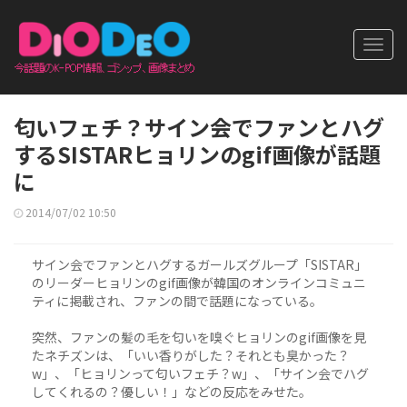
Toggl
navig
匂いフェチ？サイン会でファンとハグ
するSISTARヒョリンのgif画像が話題
に
2014/07/02 10:50
サイン会でファンとハグするガールズグループ「SISTAR」
のリーダーヒョリンのgif画像が韓国のオンラインコミュニ
ティに掲載され、ファンの間で話題になっている。
突然、ファンの髪の毛を匂いを嗅ぐヒョリンのgif画像を見
たネチズンは、「いい香りがした？それとも臭かった？
w」、「ヒョリンって匂いフェチ？w」、「サイン会でハグ
してくれるの？優しい！」などの反応をみせた。