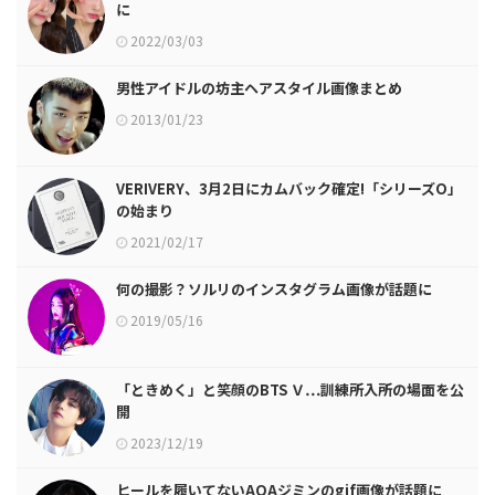
に
2022/03/03
男性アイドルの坊主ヘアスタイル画像まとめ
2013/01/23
VERIVERY、3月2日にカムバック確定!「シリーズO」
の始まり
2021/02/17
何の撮影？ソルリのインスタグラム画像が話題に
2019/05/16
「ときめく」と笑顔のBTS Ｖ…訓練所入所の場面を公
開
2023/12/19
ヒールを履いてないAOAジミンのgif画像が話題に