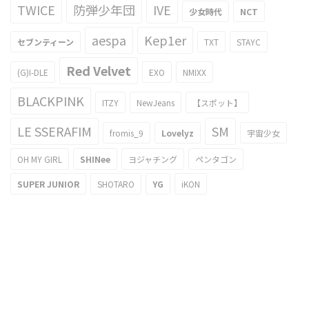
TWICE
防弾少年団
IVE
少女時代
NCT
aespa
Kep1er
セブンティーン
TXT
STAYC
Red Velvet
(G)I-DLE
EXO
NMIXX
BLACKPINK
ITZY
NewJeans
【スポット】
LE SSERAFIM
SM
fromis_9
Lovelyz
宇宙少女
OH MY GIRL
SHINee
ヨジャチング
ペンタゴン
SUPER JUNIOR
SHOTARO
YG
iKON