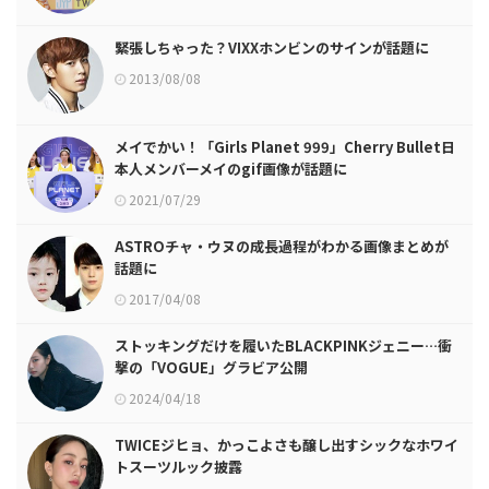
緊張しちゃった？VIXXホンビンのサインが話題に
2013/08/08
メイでかい！「Girls Planet 999」Cherry Bullet日
本人メンバーメイのgif画像が話題に
2021/07/29
ASTROチャ・ウヌの成長過程がわかる画像まとめが
話題に
2017/04/08
ストッキングだけを履いたBLACKPINKジェニー…衝
撃の「VOGUE」グラビア公開
2024/04/18
TWICEジヒョ、かっこよさも醸し出すシックなホワイ
トスーツルック披露