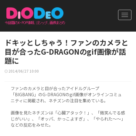
Toggl
navig
ドキッとしちゃう！ファンのカメラと
目が合ったG-DRAGONのgif画像が話
題に
2014/06/27 10:00
ファンのカメラと目が合ったアイドルグループ
「BIGBANG」のG-DRAGONのgif画像がオンラインコミュ
ニティに掲載され、ネチズンの注目を集めている。
画像を見たネチズンは「心臓アタック！」、「微笑んでる感
じがいい」、「オッパ、かっこよすぎ」、「やられた～～」
などの反応をみせた。