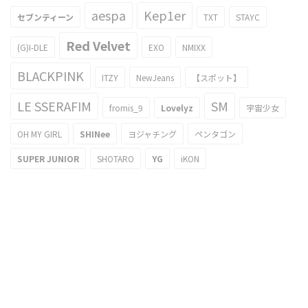
aespa
Kep1er
セブンティーン
TXT
STAYC
Red Velvet
(G)I-DLE
EXO
NMIXX
BLACKPINK
ITZY
NewJeans
【スポット】
LE SSERAFIM
SM
fromis_9
Lovelyz
宇宙少女
OH MY GIRL
SHINee
ヨジャチング
ペンタゴン
SUPER JUNIOR
SHOTARO
YG
iKON