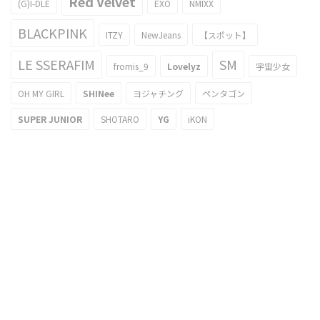
Red Velvet
(G)I-DLE
EXO
NMIXX
BLACKPINK
ITZY
NewJeans
【スポット】
LE SSERAFIM
SM
fromis_9
Lovelyz
宇宙少女
OH MY GIRL
SHINee
ヨジャチング
ペンタゴン
SUPER JUNIOR
SHOTARO
YG
iKON