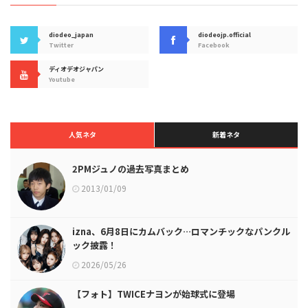
diodeo_japan
diodeojp.official
Twitter
Facebook
ディオデオジャパン
Youtube
人気ネタ
新着ネタ
2PMジュノの過去写真まとめ
2013/01/09
izna、6月8日にカムバック…ロマンチックなパンクル
ック披露！
2026/05/26
【フォト】TWICEナヨンが始球式に登場