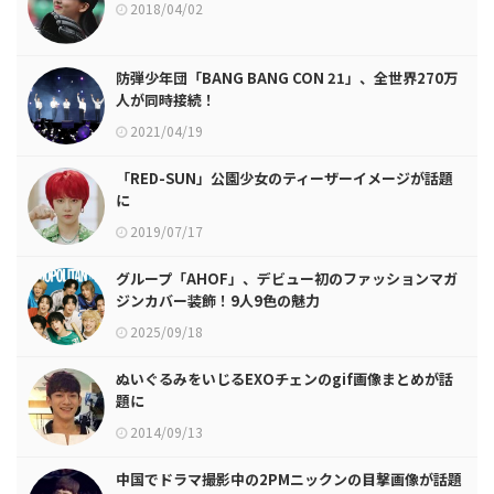
2018/04/02
防弾少年団「BANG BANG CON 21」、全世界270万
人が同時接続！
2021/04/19
「RED-SUN」公園少女のティーザーイメージが話題
に
2019/07/17
グループ「AHOF」、デビュー初のファッションマガ
ジンカバー装飾！9人9色の魅力
2025/09/18
ぬいぐるみをいじるEXOチェンのgif画像まとめが話
題に
2014/09/13
中国でドラマ撮影中の2PMニックンの目撃画像が話題