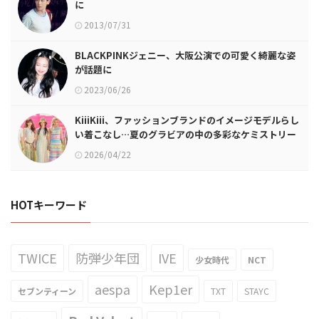
に
2013/07/31
BLACKPINKジェニー、大阪公演での可愛く綺麗な姿
が話題に
2023/06/26
KiiiKiii、ファッションブランドのイメージモデルらし
い着こなし…夏のグラビアの中の多彩なケミストリー
2026/04/22
HOTキーワード
TWICE
防弾少年団
IVE
少女時代
NCT
aespa
Kep1er
セブンティーン
TXT
STAYC