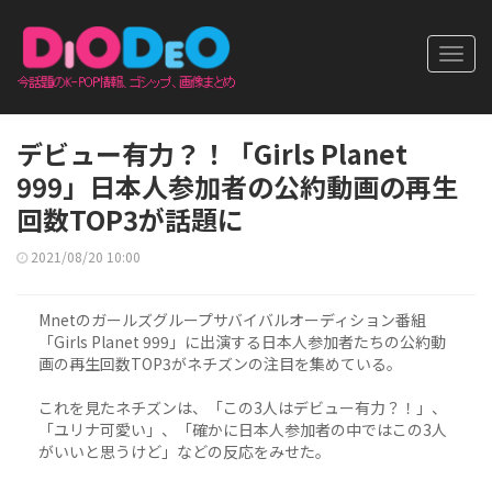
Toggl
navig
デビュー有力？！「Girls Planet
999」日本人参加者の公約動画の再生
回数TOP3が話題に
2021/08/20 10:00
Mnetのガールズグループサバイバルオーディション番組
「Girls Planet 999」に出演する日本人参加者たちの公約動
画の再生回数TOP3がネチズンの注目を集めている。
これを見たネチズンは、「この3人はデビュー有力？！」、
「ユリナ可愛い」、「確かに日本人参加者の中ではこの3人
がいいと思うけど」などの反応をみせた。