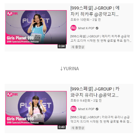
↓YURINA