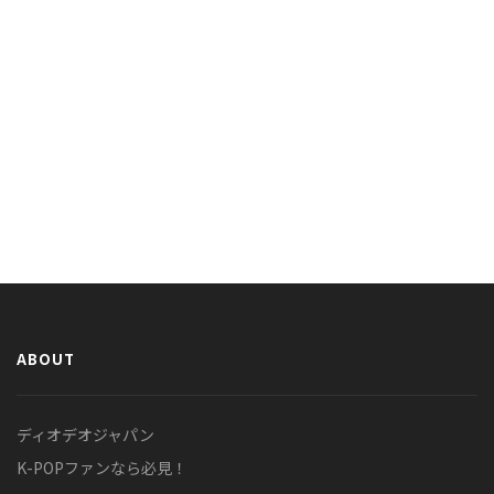
ABOUT
ディオデオジャパン
K-POPファンなら必見！