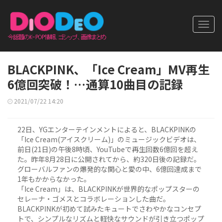
Toggl
navig
BLACKPINK、「Ice Cream」MV再生
6億回突破！…通算10曲目の記録
2021/07/22 14:20
22日、YGエンターテインメントによると、BLACKPINKの
「Ice Cream(アイスクリーム)」のミュージックビデオは、
前日(21日)の午後8時頃、YouTubeで再生回数6億回を超え
た。昨年8月28日に公開されてから、約320日後の記録だ。
グローバルファンの爆発的な関心と愛の中、6億回達成まで
1年もかからなかった。
「Ice Cream」は、BLACKPINKが世界的なポップスターの
セレーナ・ゴメスとコラボレーションした曲だ。
BLACKPINKが初めて試みたキュートでさわやかなコンセプ
トで、シンプルなリズムと軽快なサウンドが引き立つポップ