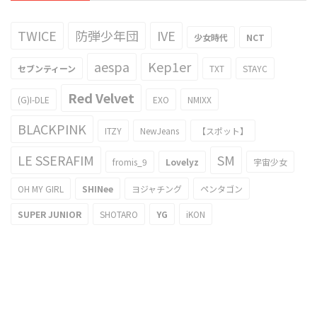
TWICE
防弾少年団
IVE
少女時代
NCT
aespa
Kep1er
セブンティーン
TXT
STAYC
Red Velvet
(G)I-DLE
EXO
NMIXX
BLACKPINK
ITZY
NewJeans
【スポット】
LE SSERAFIM
SM
fromis_9
Lovelyz
宇宙少女
OH MY GIRL
SHINee
ヨジャチング
ペンタゴン
SUPER JUNIOR
SHOTARO
YG
iKON