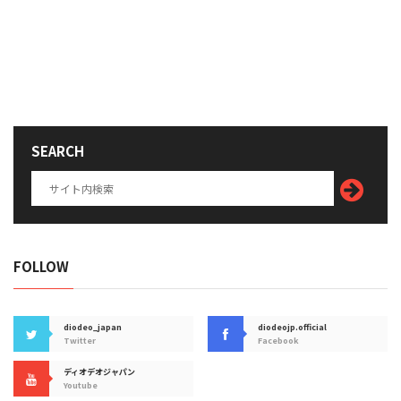
SEARCH
FOLLOW
diodeo_japan
diodeojp.official
Twitter
Facebook
ディオデオジャパン
Youtube