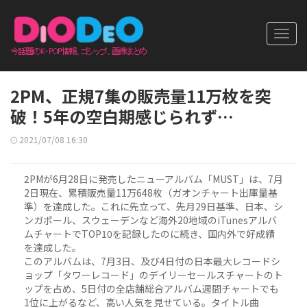
Toggl
navig
2PM、正規7集の販売量11万枚を突
破！5年の空白期感じられず…
2021/07/08 16:30
2PMが6月28日に発売したニューアルバム「MUST」は、7月
2日現在、累積販売量11万648枚（ガオンチャート出庫量基
準）を達成した。これに先立って、先月29日基準、日本、シ
ンガポール、スウェーデンなど海外20地域のiTunesアルバ
ムチャートでTOP10を記録したのに続き、国内外で好成績
を達成した。
このアルバムは、7月3日、及び4日付の日本最大レコードシ
ョップ「タワーレコード」のデイリーセールスチャートのト
ップを占め、5日付の全店舗総合アルバム週間チャートでも
1位に上がるなど、高い人気を見せている。タイトル曲