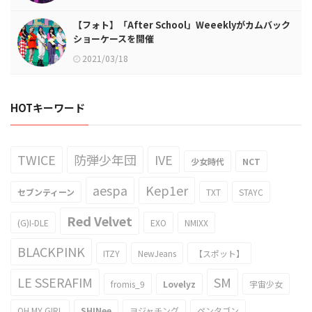
【フォト】「After School」Weeeklyがカムバック
ショーケースを開催
2021/03/18
HOTキーワード
TWICE
防弾少年団
IVE
少女時代
NCT
aespa
Kep1er
セブンティーン
TXT
STAYC
Red Velvet
(G)I-DLE
EXO
NMIXX
BLACKPINK
ITZY
NewJeans
【スポット】
LE SSERAFIM
SM
fromis_9
Lovelyz
宇宙少女
OH MY GIRL
SHINee
ヨジャチング
ペンタゴン