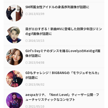
SM所属女性アイドルの身長序列画像が話題に
2013/03/09
目がエロすぎる！新曲MVに登場した防弾少年団ジミン
のgif画像が話題に
2016/10/15
Girl's Dayミナのダンスを踊るLovelyzのKeiのgif画
像が話題に
2015/04/08
GDもチャレンジ！BIGBANGの「モラジュギセルカ」
が話題に
2015/06/02
aespaカリナ、「Next Level」ティーザー公開…フ
ューチャリスティックなコンセプト
2021/05/10