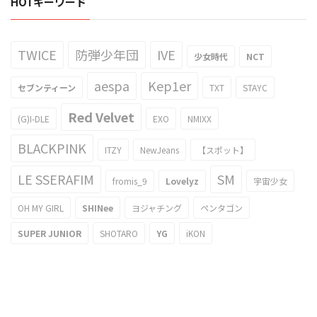
HOTキーワード
TWICE
防弾少年団
IVE
少女時代
NCT
aespa
Kep1er
セブンティーン
TXT
STAYC
Red Velvet
(G)I-DLE
EXO
NMIXX
BLACKPINK
ITZY
NewJeans
【スポット】
LE SSERAFIM
SM
fromis_9
Lovelyz
宇宙少女
OH MY GIRL
SHINee
ヨジャチング
ペンタゴン
SUPER JUNIOR
SHOTARO
YG
iKON