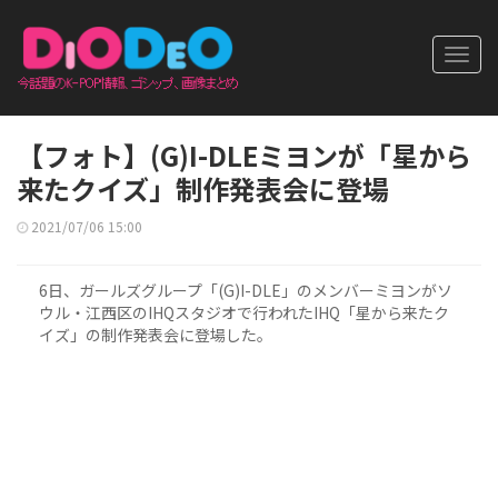
Toggl
navig
【フォト】(G)I-DLEミヨンが「星から
来たクイズ」制作発表会に登場
2021/07/06 15:00
6日、ガールズグループ「(G)I-DLE」のメンバーミヨンがソ
ウル・江西区のIHQスタジオで行われたIHQ「星から来たク
イズ」の制作発表会に登場した。