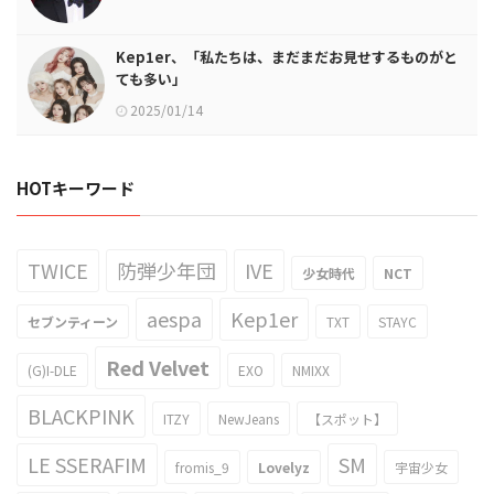
Kep1er、「私たちは、まだまだお見せするものがと
ても多い」
2025/01/14
HOTキーワード
TWICE
防弾少年団
IVE
少女時代
NCT
aespa
Kep1er
セブンティーン
TXT
STAYC
Red Velvet
(G)I-DLE
EXO
NMIXX
BLACKPINK
ITZY
NewJeans
【スポット】
LE SSERAFIM
SM
fromis_9
Lovelyz
宇宙少女