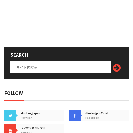
SEARCH
FOLLOW
diodeo_japan
diodeojp.official
Twitter
Facebook
ディオデオジャパン
Youtube