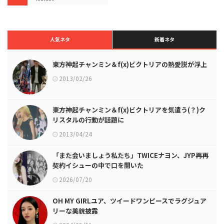
人気ネタ
新着ネタ
東方神起チャンミン＆f(x)ビクトリアの熱愛説が浮上
2013/02/26
東方神起チャンミン＆f(x)ビクトリアを気遣う(？)ク
リスタルの行動が話題に
2013/04/24
「また会いましょう私たち」TWICEナヨン、JYP再再
契約イシューの中で口を開いた
2026/07/20
OH MY GIRLユア、ツイードワンピースでラグジュア
リーな美貌披露