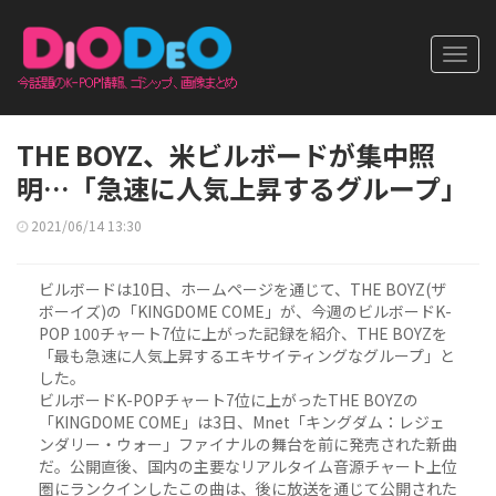
Toggl
navig
THE BOYZ、米ビルボードが集中照
明…「急速に人気上昇するグループ」
2021/06/14 13:30
ビルボードは10日、ホームページを通じて、THE BOYZ(ザ
ボーイズ)の「KINGDOME COME」が、今週のビルボードK-
POP 100チャート7位に上がった記録を紹介、THE BOYZを
「最も急速に人気上昇するエキサイティングなグループ」と
した。
ビルボードK-POPチャート7位に上がったTHE BOYZの
「KINGDOME COME」は3日、Mnet「キングダム：レジェ
ンダリー・ウォー」ファイナルの舞台を前に発売された新曲
だ。公開直後、国内の主要なリアルタイム音源チャート上位
圏にランクインしたこの曲は、後に放送を通じて公開された