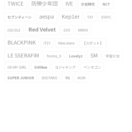
TWICE
防弾少年団
IVE
少女時代
NCT
aespa
Kep1er
セブンティーン
TXT
STAYC
Red Velvet
(G)I-DLE
EXO
NMIXX
BLACKPINK
ITZY
NewJeans
【スポット】
LE SSERAFIM
SM
fromis_9
Lovelyz
宇宙少女
OH MY GIRL
SHINee
ヨジャチング
ペンタゴン
SUPER JUNIOR
SHOTARO
YG
iKON