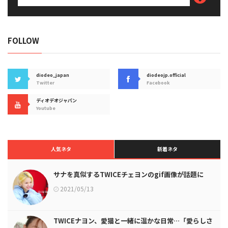
FOLLOW
diodeo_japan
diodeojp.official
Twitter
Facebook
ディオデオジャパン
Youtube
人気ネタ
新着ネタ
サナを真似するTWICEチェヨンのgif画像が話題に
2021/05/13
TWICEナヨン、愛猫と一緒に温かな日常…「愛らしさ