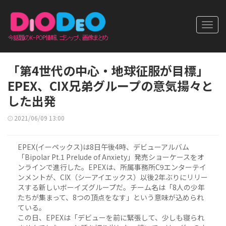
Toggl
navig
「第4世代の中心・地球征服が目標」
EPEX、CIX兄弟グループの意気揚々と
した出発
2021/06/09 13:00
EPEX(イーペックス)は8日午後4時、デビューアルバム
「Bipolar Pt.1 Prelude of Anxiety」発売ショーケースをオ
ンラインで進行した。EPEXは、所属事務所C9エンターテイ
ンメントが、CIX（シーアイエックス）以後2年ぶりにリリー
スする新しいボーイズグループだ。チーム名は「8人の少年
たちが集まって、8つの頂点をなす」という意味が込められ
ている。
この日、EPEXは「デビューを前に緊張して、少しも寝られ