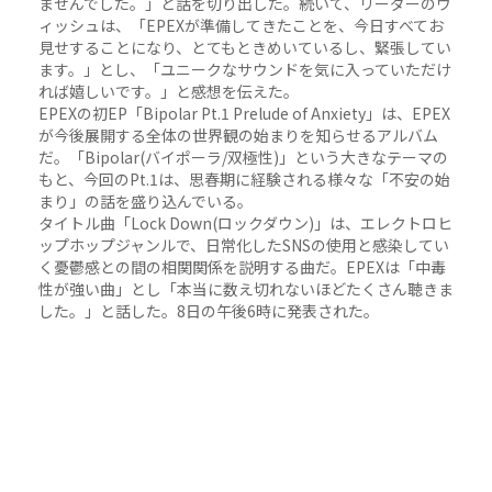
ませんでした。」と話を切り出した。続いて、リーダーのウ
ィッシュは、「EPEXが準備してきたことを、今日すべてお
見せすることになり、とてもときめいているし、緊張してい
ます。」とし、「ユニークなサウンドを気に入っていただけ
れば嬉しいです。」と感想を伝えた。
EPEXの初EP「Bipolar Pt.1 Prelude of Anxiety」は、EPEX
が今後展開する全体の世界観の始まりを知らせるアルバム
だ。「Bipolar(バイポーラ/双極性)」という大きなテーマの
もと、今回のPt.1は、思春期に経験される様々な「不安の始
まり」の話を盛り込んでいる。
タイトル曲「Lock Down(ロックダウン)」は、エレクトロヒ
ップホップジャンルで、日常化したSNSの使用と感染してい
く憂鬱感との間の相関関係を説明する曲だ。EPEXは「中毒
性が強い曲」とし「本当に数え切れないほどたくさん聴きま
した。」と話した。8日の午後6時に発表された。