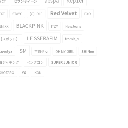
aespa
Kep1er
NCT
セブンティーン
Red Velvet
TXT
STAYC
(G)I-DLE
EXO
BLACKPINK
NMIXX
ITZY
NewJeans
LE SSERAFIM
【スポット】
fromis_9
SM
Lovelyz
宇宙少女
OH MY GIRL
SHINee
ヨジャチング
ペンタゴン
SUPER JUNIOR
SHOTARO
YG
iKON