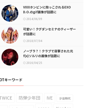
VIXXホンビンに抱っこされるEXO
D.O.のgif画像が話題に
2014/06/09
可愛い！クグダンセミナのティーザー
が話題に
2018/07/04
ノーブラ？！クラブで目撃された元
f(x)ソルリの画像が話題に
2016/04/25
OTキーワード
TWICE
防弾少年団
IVE
少女時代