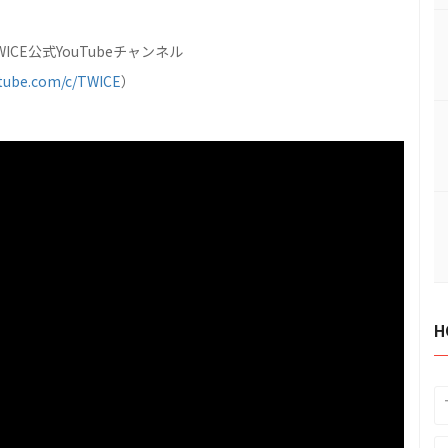
CE公式YouTubeチャンネル
tube.com/c/TWICE
）
H