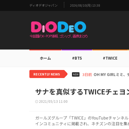
ディオデオジャパン
2026/08/10(月) 13:38
ホーム
#BTS
#TWICE
RECENTLY NEWS
3日前
BTS V、ワールド
NEW
サナを真似するTWICEチェヨ
2021/05/13 11:00
ガールズグループ「TWICE」のYouTubeチャン
インコミュニティに掲載され、ネチズンの注目を集