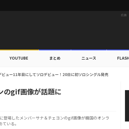
広告
YOUTUBE
まとめ
ニュース
FLAS
カップ出入証を公開…証明写真でも完璧なビジュアル！
ンのgif画像が話題に
ネルに登場したメンバーサナ＆チェヨンのgif画像が韓国のオンラ
めている。