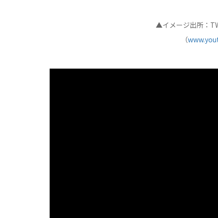
▲イメージ出所：TWI
（
www.you