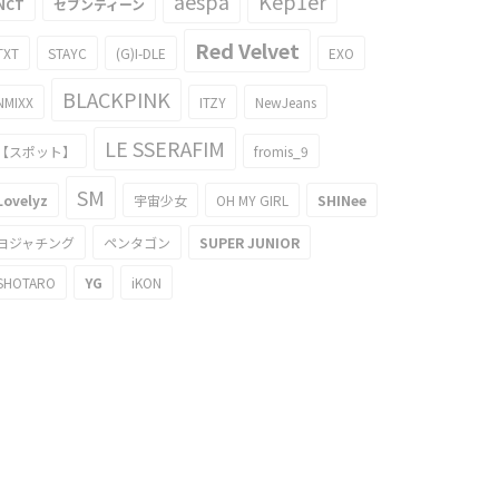
aespa
Kep1er
NCT
セブンティーン
Red Velvet
TXT
STAYC
(G)I-DLE
EXO
BLACKPINK
NMIXX
ITZY
NewJeans
LE SSERAFIM
【スポット】
fromis_9
SM
Lovelyz
宇宙少女
OH MY GIRL
SHINee
ヨジャチング
ペンタゴン
SUPER JUNIOR
SHOTARO
YG
iKON