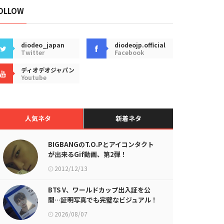
OLLOW
diodeo_japan
diodeojp.official
Twitter
Facebook
ディオデオジャパン
Youtube
人気ネタ
新着ネタ
BIGBANGのT.O.Pとアイコンタクト
が出来るGif動画、第2弾！
2012/12/13
BTS V、ワールドカップ出入証を公
開…証明写真でも完璧なビジュアル！
2026/08/07