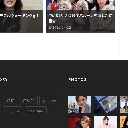
のモデルウォーキングgif
TWICEサナに数字バルーンを渡した結
TW
果w
ー
2021/04/12
2
ORY
PHOTOS
#BTS
#TWICE
Youtube
ニュース
Flashback