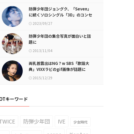
防弾少年団ジョングク、「Seven」
に続くソロシングル「3D」のコンセ
プトフォト公開！
2023/09/27
防弾少年団の集合写真が面白いと話
題に
2013/11/04
両乳首露出はNG？w SBS「歌謡大
典」VIXXラビのgif画像が話題に
2015/12/29
OTキーワード
TWICE
防弾少年団
IVE
少女時代