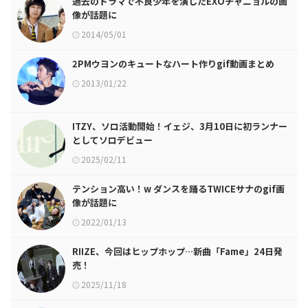
過去のドラマで不良少年を演じたEXOチャニョルの画
像が話題に
2014/05/01
2PMウヨンのキュートなハート作りgif動画まとめ
2013/01/22
ITZY、ソロ活動開始！イェジ、3月10日に初ランナー
としてソロデビュー
2025/02/11
テンション高い！w ダンスを踊るTWICEサナのgif画
像が話題に
2022/01/13
RIIZE、今回はヒップホップ…新曲「Fame」24日発
売！
2025/11/18