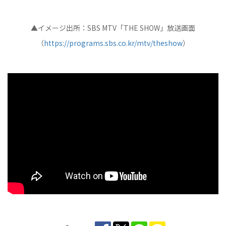
▲イメージ出所：SBS MTV「THE SHOW」放送画面
（
https://programs.sbs.co.kr/mtv/theshow
）