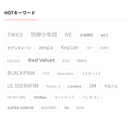
HOTキーワード
TWICE
防弾少年団
IVE
少女時代
NCT
aespa
Kep1er
セブンティーン
TXT
STAYC
Red Velvet
(G)I-DLE
EXO
NMIXX
BLACKPINK
ITZY
NewJeans
【スポット】
LE SSERAFIM
SM
fromis_9
Lovelyz
宇宙少女
OH MY GIRL
SHINee
ヨジャチング
ペンタゴン
SUPER JUNIOR
SHOTARO
YG
iKON