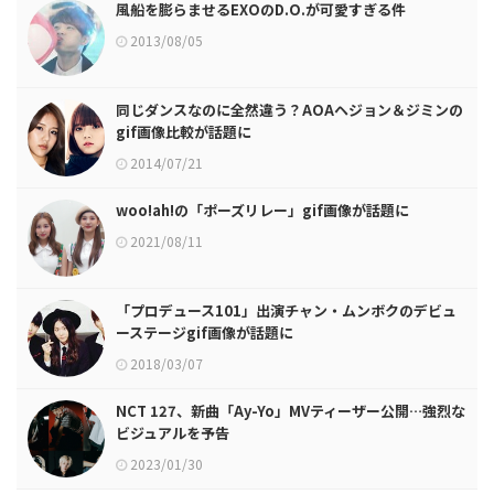
風船を膨らませるEXOのD.O.が可愛すぎる件
2013/08/05
同じダンスなのに全然違う？AOAヘジョン＆ジミンの
gif画像比較が話題に
2014/07/21
woo!ah!の「ポーズリレー」gif画像が話題に
2021/08/11
「プロデュース101」出演チャン・ムンボクのデビュ
ーステージgif画像が話題に
2018/03/07
NCT 127、新曲「Ay-Yo」MVティーザー公開…強烈な
ビジュアルを予告
2023/01/30