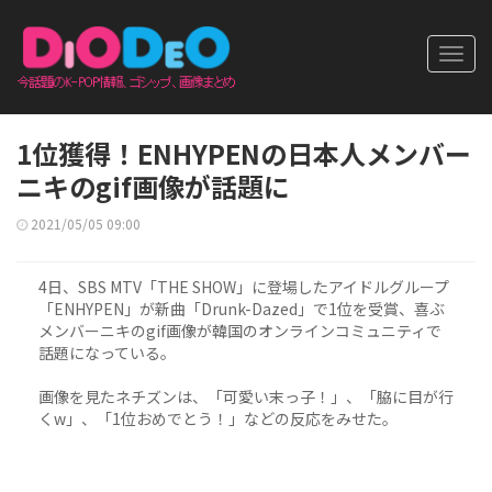
Toggl
navig
1位獲得！ENHYPENの日本人メンバー
ニキのgif画像が話題に
2021/05/05 09:00
4日、SBS MTV「THE SHOW」に登場したアイドルグループ
「ENHYPEN」が新曲「Drunk-Dazed」で1位を受賞、喜ぶ
メンバーニキのgif画像が韓国のオンラインコミュニティで
話題になっている。
画像を見たネチズンは、「可愛い末っ子！」、「脇に目が行
くw」、「1位おめでとう！」などの反応をみせた。