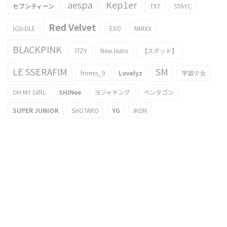
aespa
Kep1er
セブンティーン
TXT
STAYC
Red Velvet
(G)I-DLE
EXO
NMIXX
BLACKPINK
ITZY
NewJeans
【スポット】
LE SSERAFIM
SM
fromis_9
Lovelyz
宇宙少女
OH MY GIRL
SHINee
ヨジャチング
ペンタゴン
SUPER JUNIOR
SHOTARO
YG
iKON