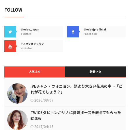
FOLLOW
diodeo_japan
diodeojp.official
Twitter
Facebook
ディオデオジャパン
Youtube
人気ネタ
新着ネタ
IVEチャン・ウォニョン、顔より大きい花束の中…「ど
れが花でしょう？」
2026/08/07
TWICEダヒョンがサナに愛嬌ポーズを教えてもらった
結果w
2017/04/13