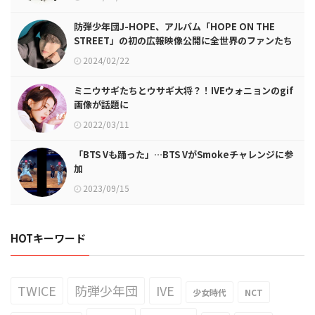
防弾少年団J-HOPE、アルバム「HOPE ON THE
STREET」の初の広報映像公開に全世界のファンたち
熱狂
2024/02/22
ミニウサギたちとウサギ大将？！IVEウォニョンのgif
画像が話題に
2022/03/11
「BTS Vも踊った」…BTS VがSmokeチャレンジに参
加
2023/09/15
HOTキーワード
TWICE
防弾少年団
IVE
少女時代
NCT