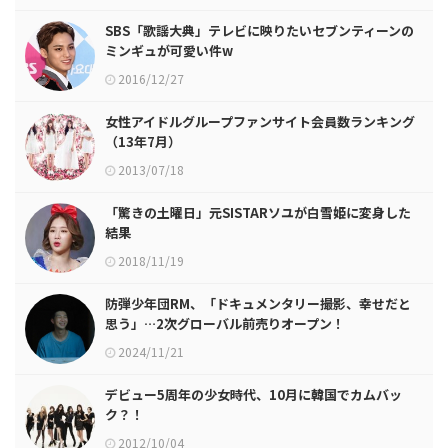
SBS「歌謡大典」テレビに映りたいセブンティーンの
ミンギュが可愛い件w
2016/12/27
女性アイドルグループファンサイト会員数ランキング
（13年7月）
2013/07/18
「驚きの土曜日」元SISTARソユが白雪姫に変身した
結果
2018/11/19
防弾少年団RM、「ドキュメンタリー撮影、幸せだと
思う」…2次グローバル前売りオープン！
2024/11/21
デビュー5周年の少女時代、10月に韓国でカムバッ
ク？！
2012/10/04