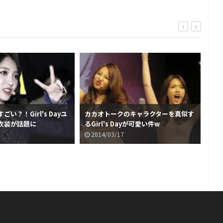
い？！Girl's Dayユ
カカオトークのキャラクターを真似す
フ
衣装が話題に
るGirl's Dayが可愛い件w
Gi
2014/03/17
2