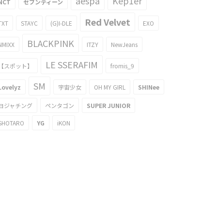
aespa
Kep1er
NCT
セブンティーン
Red Velvet
TXT
STAYC
(G)I-DLE
EXO
BLACKPINK
NMIXX
ITZY
NewJeans
LE SSERAFIM
【スポット】
fromis_9
SM
Lovelyz
宇宙少女
OH MY GIRL
SHINee
ヨジャチング
ペンタゴン
SUPER JUNIOR
SHOTARO
YG
iKON