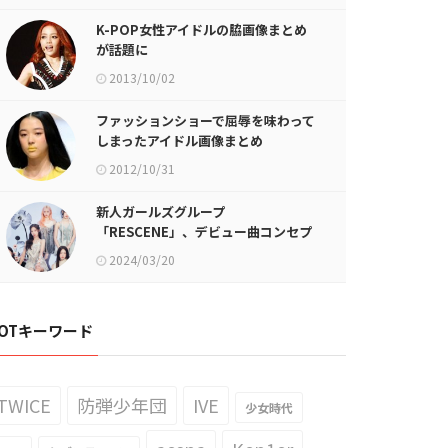
K-POP女性アイドルの脇画像まとめ
が話題に
2013/10/02
ファッションショーで屈辱を味わって
しまったアイドル画像まとめ
2012/10/31
新人ガールズグループ
「RESCENE」、デビュー曲コンセプ
トフォト公開！
2024/03/20
OTキーワード
TWICE
防弾少年団
IVE
少女時代