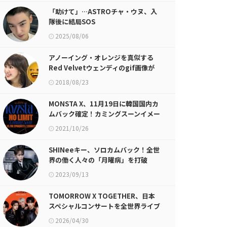
「助けて」…ASTROチャ・ウヌ、入
隊後に結局SOS
2025/08/06
アノーイング・オレンジを真似する
Red Velvetウェンディのgif画像が
話題に
2018/08/23
MONSTA X、11月19日に韓国国内カ
ムバック確定！カミングスーンイメー
ジ公開
2021/10/26
SHINeeキー、ソロカムバック！全世
界の働く人々の「月曜病」を打破
2023/09/13
TOMORROW X TOGETHER、日本
スペシャルコンサートを全世界ライブ
ビューイング上映
2026/04/30