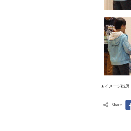
▲イメージ出所
Share