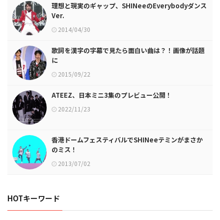
理想と現実のギャップ、SHINeeのEverybodyダンス
Ver.
2014/04/30
歌詞を漢字の字幕で見たら面白い曲は？！画像が話題
に
2015/09/22
ATEEZ、日本ミニ3集のプレビュー公開！
2022/11/23
香港ドームフェスティバルでSHINeeテミンがまさか
のミス！
2013/07/02
HOTキーワード