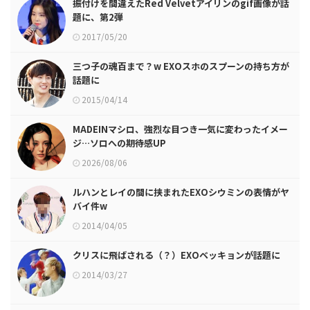
振付けを間違えたRed Velvetアイリンのgif画像が話
題に、第2弾
2017/05/20
三つ子の魂百まで？w EXOスホのスプーンの持ち方が
話題に
2015/04/14
MADEINマシロ、強烈な目つき一気に変わったイメー
ジ…ソロへの期待感UP
2026/08/06
ルハンとレイの間に挟まれたEXOシウミンの表情がヤ
バイ件w
2014/04/05
クリスに飛ばされる（？）EXOベッキョンが話題に
2014/03/27