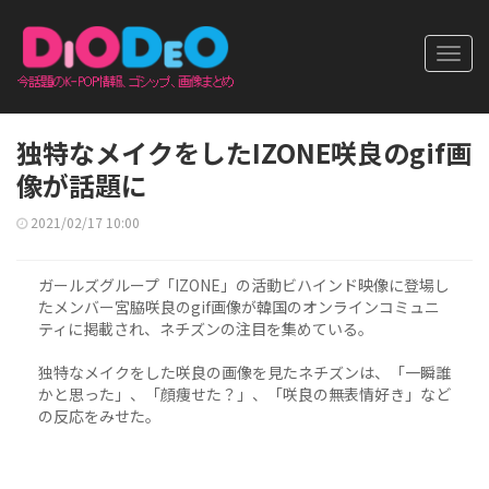
Toggl
navig
独特なメイクをしたIZONE咲良のgif画
像が話題に
2021/02/17 10:00
ガールズグループ「IZONE」の活動ビハインド映像に登場し
たメンバー宮脇咲良のgif画像が韓国のオンラインコミュニ
ティに掲載され、ネチズンの注目を集めている。
独特なメイクをした咲良の画像を見たネチズンは、「一瞬誰
かと思った」、「顔痩せた？」、「咲良の無表情好き」など
の反応をみせた。