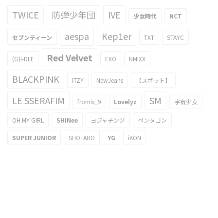
TWICE
防弾少年団
IVE
少女時代
NCT
aespa
Kep1er
セブンティーン
TXT
STAYC
Red Velvet
(G)I-DLE
EXO
NMIXX
BLACKPINK
ITZY
NewJeans
【スポット】
LE SSERAFIM
SM
fromis_9
Lovelyz
宇宙少女
OH MY GIRL
SHINee
ヨジャチング
ペンタゴン
SUPER JUNIOR
SHOTARO
YG
iKON