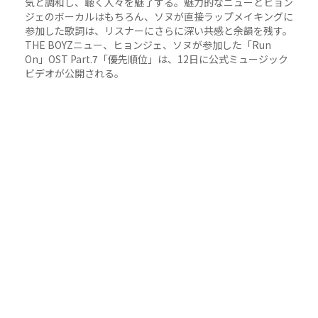
気と調和し、聴く人々を魅了する。魅力的なニューとヒョン
ジェのボーカルはもちろん、ソヌが直接ラップメイキングに
参加した歌詞は、リスナーにさらに深い共感と余韻を残す。
THE BOYZニュー、ヒョンジェ、ソヌが参加した「Run
On」OST Part.7「優先順位」は、12日に公式ミュージック
ビデオが公開される。