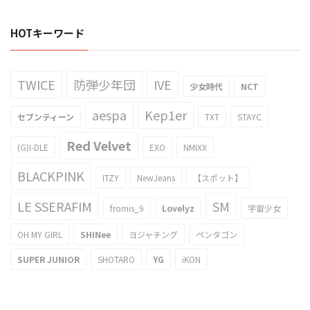
HOTキーワード
TWICE
防弾少年団
IVE
少女時代
NCT
aespa
Kep1er
セブンティーン
TXT
STAYC
Red Velvet
(G)I-DLE
EXO
NMIXX
BLACKPINK
ITZY
NewJeans
【スポット】
LE SSERAFIM
SM
fromis_9
Lovelyz
宇宙少女
OH MY GIRL
SHINee
ヨジャチング
ペンタゴン
SUPER JUNIOR
SHOTARO
YG
iKON