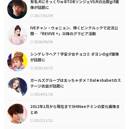
有名犬にそっくりw BTOBソンジェVS犬の比較gif画
像が話題に
2017/01/09
IVEチャン・ウォニョン、輝くピンクルックで近況公
開… 「REVIVE +」以降のグラビア活動
2026/08/06
シンデレラヘア？宇宙少女チョコミ ダヨンのgif画像
が話題に
2020/10/15
ガールズグループは太っちゃダメ？Dal★shabetのス
テージ衣装が話題に
2014/01/16
2012年1月から現在までSHINeeテミンの変化画像ま
とめ
2012/11/21