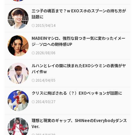
三つ子の魂百まで？w EXOスホのスプーンの持ち方が
話題に
2015/04/14
MADEINマシロ、強烈な目つき一気に変わったイメー
ジ…ソロへの期待感UP
2026/08/06
ルハンとレイの間に挟まれたEXOシウミンの表情がヤ
バイ件w
2014/04/05
クリスに飛ばされる（？）EXOベッキョンが話題に
2014/03/27
理想と現実のギャップ、SHINeeのEverybodyダンス
Ver.
2014/04/30