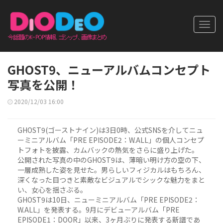
Toggl
navig
GHOST9、ニューアルバムコンセプト
写真を公開！
2020/12/03 16:00
GHOST9(ゴーストナイン)は3日0時、公式SNSを介してニュ
ーミニアルバム「PRE EPISODE2：W.ALL」の個人コンセプ
トフォトを披露、カムバックの熱気をさらに盛り上げた。
公開された写真の中のGHOST9は、薄暗い明け方の空の下、
一層成熟した姿を見せた。男らしいフィジカルはもちろん、
深くなった目つきと素敵なビジュアルでシックな魅力をまと
い、女心を揺さぶる。
GHOST9は10日、ニューミニアルバム「PRE EPISODE2：
W.ALL」を発表する。9月にデビューアルバム「PRE
EPISODE1：DOOR」以来、3ヶ月ぶりに発表する新譜であ