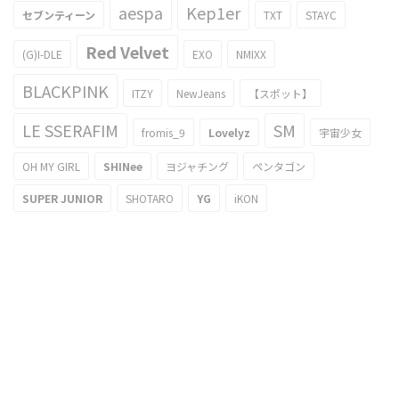
aespa
Kep1er
セブンティーン
TXT
STAYC
Red Velvet
(G)I-DLE
EXO
NMIXX
BLACKPINK
ITZY
NewJeans
【スポット】
LE SSERAFIM
SM
fromis_9
Lovelyz
宇宙少女
OH MY GIRL
SHINee
ヨジャチング
ペンタゴン
SUPER JUNIOR
SHOTARO
YG
iKON