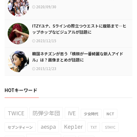
2020/09/30
ITZYユナ、Sラインの際立つウエストに腹筋まで…ヒ
ップホップなビジュアルが話題に
2023/12/15
韓国ネチズンが思う「横顔が一番綺麗な新人アイド
ル」は？画像まとめが話題に
2015/12/23
HOTキーワード
TWICE
防弾少年団
IVE
少女時代
NCT
aespa
Kep1er
セブンティーン
TXT
STAYC