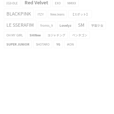
Red Velvet
(G)I-DLE
EXO
NMIXX
BLACKPINK
ITZY
NewJeans
【スポット】
LE SSERAFIM
SM
fromis_9
Lovelyz
宇宙少女
OH MY GIRL
SHINee
ヨジャチング
ペンタゴン
SUPER JUNIOR
SHOTARO
YG
iKON