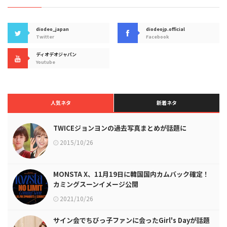
diodeo_japan
diodeojp.official
Twitter
Facebook
ディオデオジャパン
Youtube
人気ネタ
新着ネタ
TWICEジョンヨンの過去写真まとめが話題に
2015/10/26
MONSTA X、11月19日に韓国国内カムバック確定！
カミングスーンイメージ公開
2021/10/26
サイン会でちびっ子ファンに会ったGirl's Dayが話題