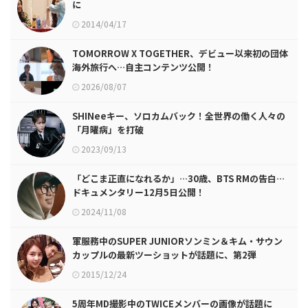
に
2014/04/17
TOMORROW X TOGETHER、デビュー以来初の団体
海外旅行へ…自主コンテンツ公開！
2026/08/07
SHINeeキー、ソロカムバック！全世界の働く人々の
「月曜病」を打破
2023/09/13
「どこま正直になれるか」…30歳、BTS RMの告白…
ドキュメンタリー12月5日公開！
2024/11/08
軍服務中のSUPER JUNIORソンミン＆キム・サウン
カップルの最新ツーショットが話題に、第2弾
2015/12/24
5周年MD撮影中のTWICEメンバーの画像が話題に