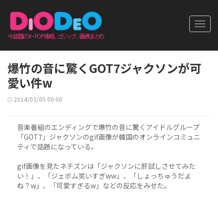
Toggl
navig
爆竹の音に驚くGOT7ジャクソンが可
愛い件w
2014/03/05 00:00
音楽番組のエンディングで爆竹の音に驚くアイドルグループ
「GOT7」ジャクソンのgif画像が韓国のオンラインコミュニ
ティで話題になっている。
gif画像を見たネチズンは「ジャクソンに肝試しさせてみた
い！」、「ジェボム笑いすぎww」、「しょっちゅうだよ
ね？w」、「可愛すぎるw」などの反応をみせた。