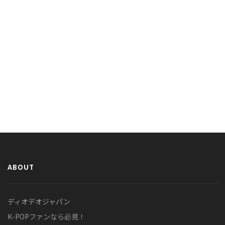
ABOUT
ディオデオジャパン
K-POPファンなら必見！