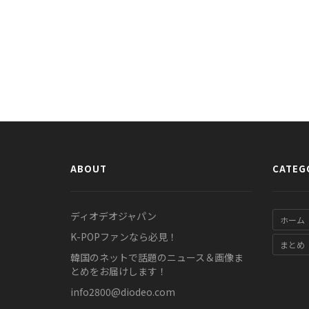
ABOUT
CATEG
ディオデオジャパン
ホーム
K-POPファンなら必見！
まとめ
韓国のネットで話題のニュース＆画像ま
とめをお届けします！
info2800@diodeo.com