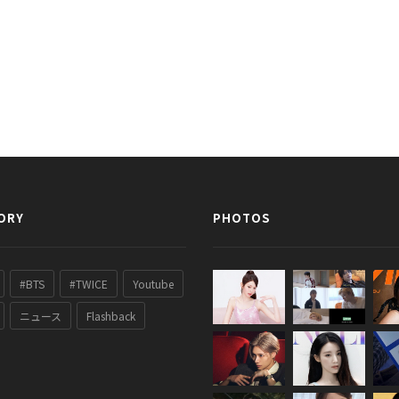
ORY
PHOTOS
#BTS
#TWICE
Youtube
ニュース
Flashback