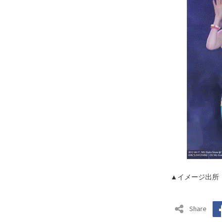
▲イメージ出所
Share