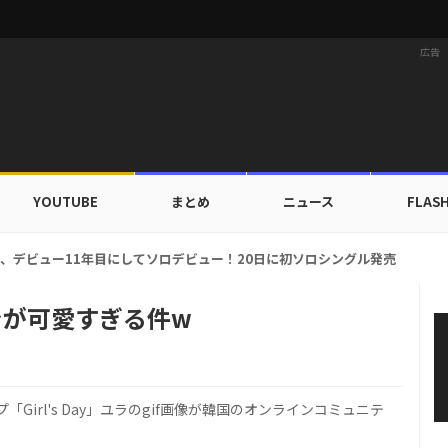
広告
YOUTUBE
まとめ
ニュース
FLAS
ルドカップ出入証を公開…証明写真でも完璧なビジュアル！
yユラが可愛すぎる件w
irl's Day」ユラのgif画像が韓国のオンラインコミュニテ