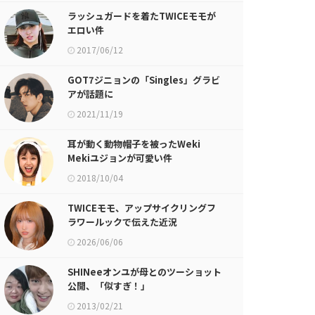
ラッシュガードを着たTWICEモモが
エロい件
2017/06/12
GOT7ジニョンの「Singles」グラビ
アが話題に
2021/11/19
耳が動く動物帽子を被ったWeki
Mekiユジョンが可愛い件
2018/10/04
TWICEモモ、アップサイクリングフ
ラワールックで伝えた近況
2026/06/06
SHINeeオンユが母とのツーショット
公開、「似すぎ！」
2013/02/21