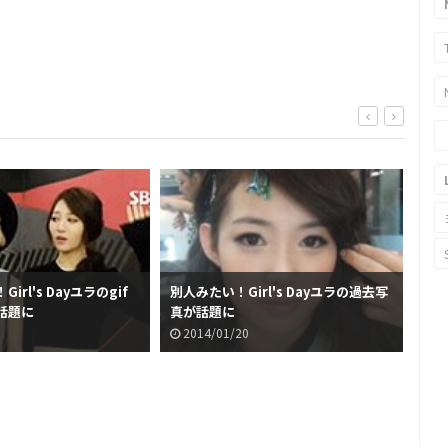
rl's Dayユラのgif
別人みたい！Girl's Dayユラの過去写
衣装
話題に
真が話題に
が
2014/01/20
2