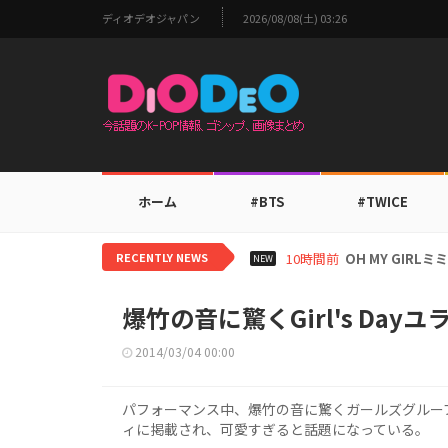
ディオデオジャパン
2026/08/08(土) 03:26
ホーム
#BTS
#TWICE
RECENTLY NEWS
12時間前
BTS V、ワー
NEW
爆竹の音に驚くGirl's Da
2014/03/04 00:00
パフォーマンス中、爆竹の音に驚くガールズグループ「G
ィに掲載され、可愛すぎると話題になっている。