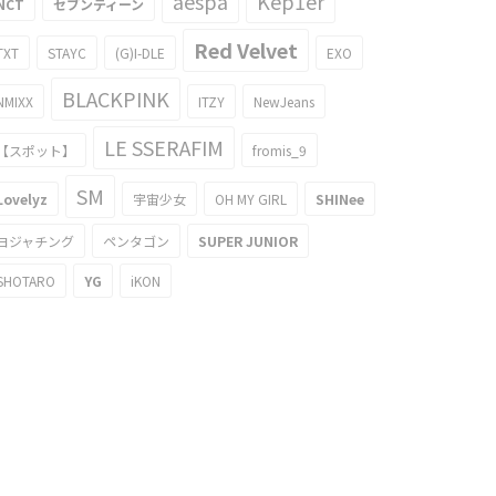
aespa
Kep1er
NCT
セブンティーン
Red Velvet
TXT
STAYC
(G)I-DLE
EXO
BLACKPINK
NMIXX
ITZY
NewJeans
LE SSERAFIM
【スポット】
fromis_9
SM
Lovelyz
宇宙少女
OH MY GIRL
SHINee
ヨジャチング
ペンタゴン
SUPER JUNIOR
SHOTARO
YG
iKON
がヤバイ？Girl's Dayユラの画像
話題に
013/11/14