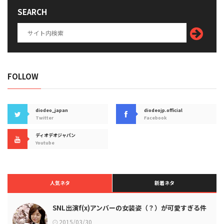
SEARCH
FOLLOW
diodeo_japan
diodeojp.official
Twitter
Facebook
ディオデオジャパン
Youtube
人気ネタ
新着ネタ
SNL出演f(x)アンバーの女装姿（？）が可愛すぎる件
2015/03/30