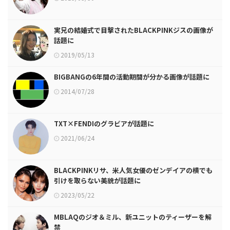
実兄の結婚式で目撃されたBLACKPINKジスの画像が
話題に
2019/05/13
BIGBANGの6年間の活動期間が分かる画像が話題に
2014/07/28
TXT×FENDIのグラビアが話題に
2021/06/24
BLACKPINKリサ、米人気女優のゼンデイアの横でも
引けを取らない美貌が話題に
2023/05/22
MBLAQのジオ＆ミル、新ユニットのティーザーを解
禁