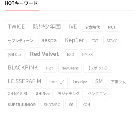
HOTキーワード
TWICE
防弾少年団
IVE
少女時代
NCT
aespa
Kep1er
セブンティーン
TXT
STAYC
Red Velvet
(G)I-DLE
EXO
NMIXX
BLACKPINK
ITZY
NewJeans
【スポット】
LE SSERAFIM
SM
fromis_9
Lovelyz
宇宙少女
OH MY GIRL
SHINee
ヨジャチング
ペンタゴン
SUPER JUNIOR
SHOTARO
YG
iKON