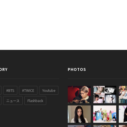
ORY
PHOTOS
#BTS
#TWICE
Youtube
ニュース
Flashback