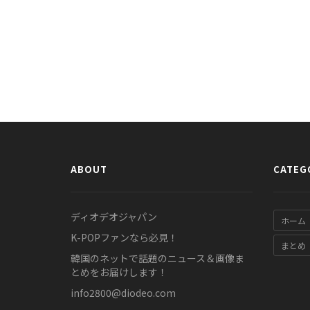
ABOUT
CATEG
ディオデオジャパン
ホーム
K-POPファンなら必見！
まとめ
韓国のネットで話題のニュース＆画像ま
とめをお届けします！
info2800@diodeo.com