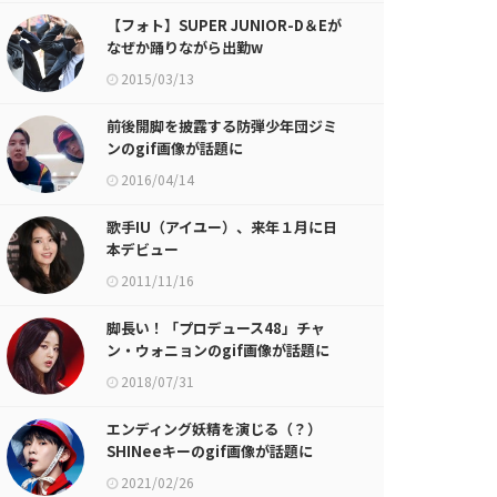
【フォト】SUPER JUNIOR-D＆Eが
なぜか踊りながら出勤w
2015/03/13
前後開脚を披露する防弾少年団ジミ
ンのgif画像が話題に
2016/04/14
歌手IU（アイユー）、来年１月に日
本デビュー
2011/11/16
脚長い！「プロデュース48」チャ
ン・ウォニョンのgif画像が話題に
2018/07/31
エンディング妖精を演じる（？）
SHINeeキーのgif画像が話題に
2021/02/26