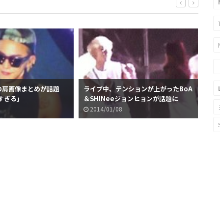
Nの肩画像まとめが話題
ライブ中、テンションが上がったBoA
Bo
すぎる」
＆SHINeeジョンヒョンが話題に
ワ
2014/01/08
2