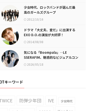
少女時代、ロックバンドが選んだ最
高のガールズグループ
2012/10/16
ドラマ「大丈夫、愛だ」に出演する
EXO D.O.の演技が大好評！
2014/08/08
気になる「Boompala」…LE
SSERAFIM、魅惑的なビジュアルコン
セプト公開！
2026/05/18
OTキーワード
TWICE
防弾少年団
IVE
少女時代