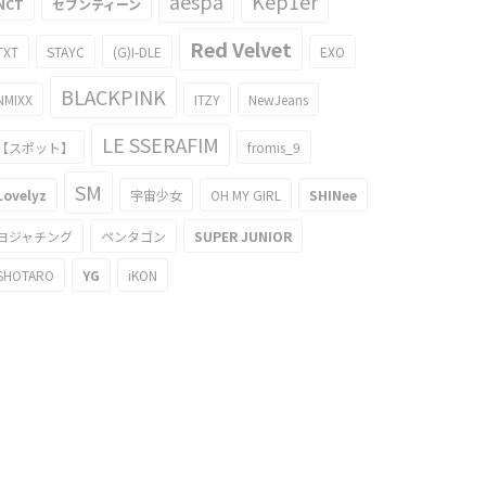
aespa
Kep1er
NCT
セブンティーン
Red Velvet
TXT
STAYC
(G)I-DLE
EXO
BLACKPINK
NMIXX
ITZY
NewJeans
LE SSERAFIM
【スポット】
fromis_9
SM
A&ZE:Aシワンが出演するドラマの
Lovelyz
宇宙少女
OH MY GIRL
SHINee
ンシーンが恥ずかしすぎる件
ヨジャチング
ペンタゴン
SUPER JUNIOR
013/08/22
SHOTARO
YG
iKON