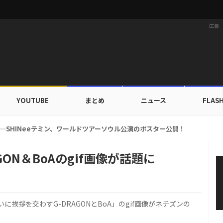
広告
YOUTUBE
まとめ
ニュース
FLAS
ァ、ブランドン「セーフ・デイズ」と日常・旅行スタイルを提案！
ON＆BoAのgif画像が話題に
挨拶を交わすG-DRAGONとBoA」のgif画像がネチズンの