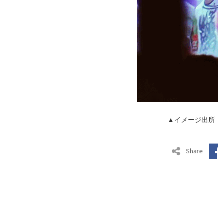
▲イメージ出所
Share