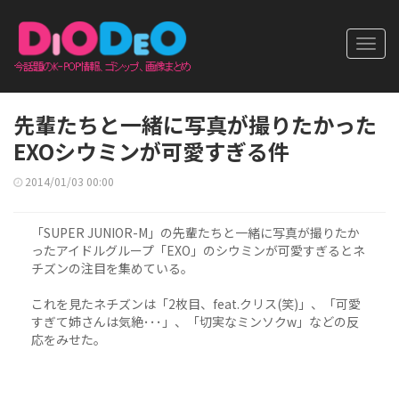
Toggl
navig
先輩たちと一緒に写真が撮りたかった
EXOシウミンが可愛すぎる件
2014/01/03 00:00
「SUPER JUNIOR-M」の先輩たちと一緒に写真が撮りたか
ったアイドルグループ「EXO」のシウミンが可愛すぎるとネ
チズンの注目を集めている。
これを見たネチズンは「2枚目、feat.クリス(笑)」、「可愛
すぎて姉さんは気絶･･･」、「切実なミンソクw」などの反
応をみせた。