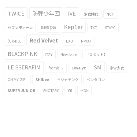
TWICE
防弾少年団
IVE
少女時代
NCT
aespa
Kep1er
セブンティーン
TXT
STAYC
Red Velvet
(G)I-DLE
EXO
NMIXX
BLACKPINK
ITZY
NewJeans
【スポット】
LE SSERAFIM
SM
fromis_9
Lovelyz
宇宙少女
OH MY GIRL
SHINee
ヨジャチング
ペンタゴン
SUPER JUNIOR
SHOTARO
YG
iKON