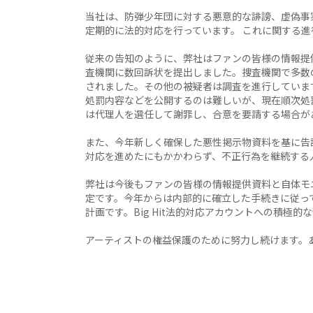
当社は、防弾少年団に対する悪意的な誹謗、虚偽事
定期的に法的対応を行っています。 これに関する
従来の告知のように、弊社はファンの皆様の情報提
査機関に数回訴状を提出しました。捜査機関で多数
されました。その他の被疑者は調査を進行していま
処罰内容などを公開するのは難しいが、現在順次処
は代理人を選任して謝罪し、合意を要請する場合が
また、今年新しく確保した悪性掲示物資料を基に告
対応を進めたにもかかわらず、不正行為を継続する
弊社は今後もファンの皆様の情報提供資料と自体モ
定です。今年からは内部的に確立した手続きに従っ
計画です。Big Hit法的対応アカウントへの積極
アーティストの権益保護のために努力し続けます。