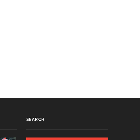
・スンホ、防弾少年団ジンからのコ
防弾少年団、新型コロナで北米ツアー
ヒートラックに感謝「ワールドスタ
の日程を延期
ジン様」
020/03/27
2020/03/27
SEARCH