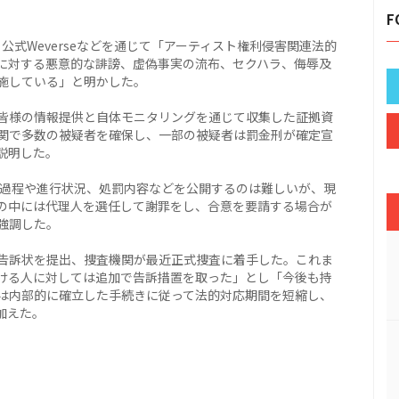
F
日、公式Weverseなどを通じて「アーティスト権利侵害関連法的
に対する悪意的な誹謗、虚偽事実の流布、セクハラ、侮辱及
施している」と明かした。
皆様の情報提供と自体モニタリングを通じて収集した証拠資
関で多数の被疑者を確保し、一部の被疑者は罰金刑が確定宣
説明した。
捜査過程や進行状況、処罰内容などを公開するのは難しいが、現
の中には代理人を選任して謝罪をし、合意を要請する場合が
強調した。
告訴状を提出、捜査機関が最近正式捜査に着手した。これま
ける人に対しては追加で告訴措置を取った」とし「今後も持
は内部的に確立した手続きに従って法的対応期間を短縮し、
加えた。