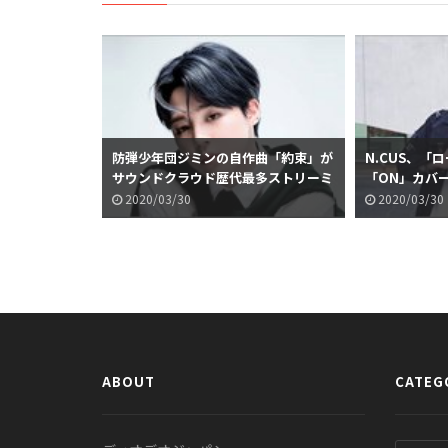
防弾少年団ジミンの自作曲「約束」が
N.CUS、「
サウンドクラウド歴代最多ストリーミ
「ON」カバ
ング4位、韓国新記録
2020/03/30
2020/03/30
ABOUT
CATEG