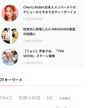
Cherry Bullet日本人メンバーメイの
デビューから今までのティーザーイメ
ージまとめが話題に
2021/03/05
授賞式に登場したG-DRAGONの髪型
が話題に
2013/02/14
【フォト】宇宙少女、「THE
SHOW」ステージ画像
2022/07/13
OTキーワード
TWICE
防弾少年団
IVE
少女時代