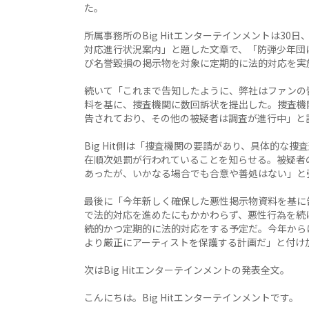
た。
所属事務所のBig Hitエンターテインメントは30
対応進行状況案内」と題した文章で、「防弾少年団
び名誉毀損の掲示物を対象に定期的に法的対応を実
続いて「これまで告知したように、弊社はファンの
料を基に、捜査機関に数回訴状を提出した。捜査機
告されており、その他の被疑者は調査が進行中」と
Big Hit側は「捜査機関の要請があり、具体的な
在順次処罰が行われていることを知らせる。被疑者
あったが、いかなる場合でも合意や善処はない」と
最後に「今年新しく確保した悪性掲示物資料を基に
で法的対応を進めたにもかかわらず、悪性行為を続
続的かつ定期的に法的対応をする予定だ。今年から
より厳正にアーティストを保護する計画だ」と付け
次はBig Hitエンターテインメントの発表全文。
こんにちは。Big Hitエンターテインメントです。