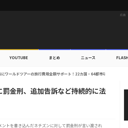
広告
YOUTUBE
まとめ
ニュース
FLAS
家族にワールドツアーの旅行費用全額サポート！22カ国・64都市以上
に罰金刑、追加告訴など持続的に法
コメントを書き込んだネチズンに対して罰金刑が言い渡され