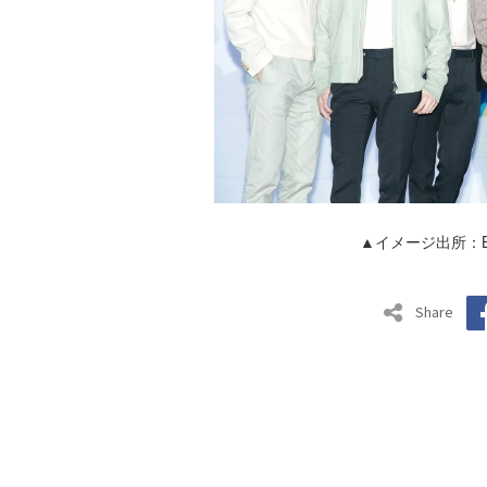
▲イメージ出所：Bi
Share