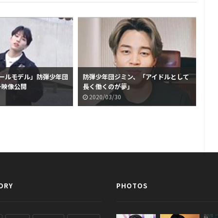
ロールモデル」防弾少年団
防弾少年団ジミン、「アイドルとして
ユ
ー映像公開
長く働くのが夢」
ー
ー
2020/03/30
2
ORY
PHOTOS