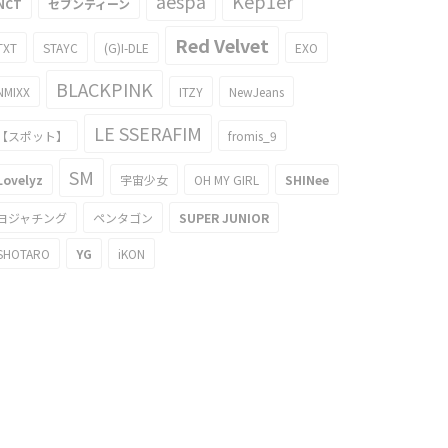
aespa
Kep1er
NCT
セブンティーン
Red Velvet
TXT
STAYC
(G)I-DLE
EXO
BLACKPINK
NMIXX
ITZY
NewJeans
LE SSERAFIM
【スポット】
fromis_9
SM
Lovelyz
宇宙少女
OH MY GIRL
SHINee
ヨジャチング
ペンタゴン
SUPER JUNIOR
SHOTARO
YG
iKON