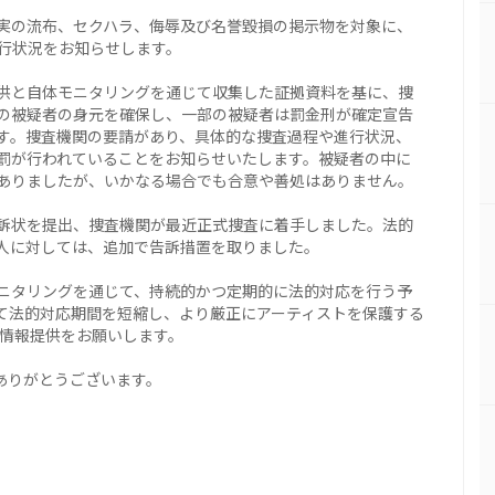
実の流布、セクハラ、侮辱及び名誉毀損の掲示物を対象に、
進行状況をお知らせします。
供と自体モニタリングを通じて収集した証拠資料を基に、捜
の被疑者の身元を確保し、一部の被疑者は罰金刑が確定宣告
す。捜査機関の要請があり、具体的な捜査過程や進行状況、
罰が行われていることをお知らせいたします。被疑者の中に
ありましたが、いかなる場合でも合意や善処はありません。
訴状を提出、捜査機関が最近正式捜査に着手しました。法的
人に対しては、追加で告訴措置を取りました。
ニタリングを通じて、持続的かつ定期的に法的対応を行う予
て法的対応期間を短縮し、より厳正にアーティストを保護する
的な情報提供をお願いします。
ありがとうございます。