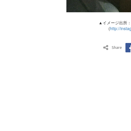
▲イメージ出所
(
http://ins
Share