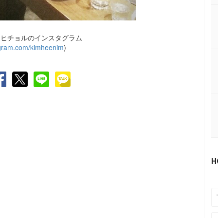
：ヒチョルのインスタグラム
tagram.com/kimheenim
)
H