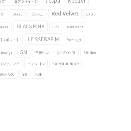
aespa
Kep1er
NCT
セブンティーン
Red Velvet
TXT
STAYC
(G)I-DLE
EXO
BLACKPINK
NMIXX
ITZY
NewJeans
LE SSERAFIM
【スポット】
fromis_9
SM
Lovelyz
宇宙少女
OH MY GIRL
SHINee
ヨジャチング
ペンタゴン
SUPER JUNIOR
SHOTARO
YG
iKON