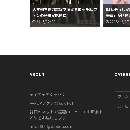
大学修学能力試験で満点を取ったSJフ
SJヒチョル
ァンの秘訣が話題に
基準」が話題
2013/12/25
2013/12/17
ABOUT
CATEG
ディオデオジャパン
ホーム
K-POPファンなら必見！
まとめ
韓国のネットで話題のニュース＆画像ま
とめをお届けします！
info2800@diodeo.com