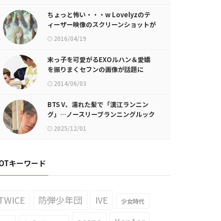
ちょっと怖い・・・w Lovelyzのテ
ィーザー映像のスクリーンショットが
話題に
2016/04/19
末っ子を可愛がるEXOルハン＆愛嬌
を振りまくセフンの画像が話題に
2014/06/03
BTS V、濡れた髪で「漢江ランニン
グ」…ノースリーブランニングルック
で露出された筋肉質なフィジカル
2025/12/01
OTキーワード
TWICE
防弾少年団
IVE
少女時代