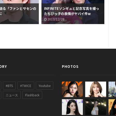
が語る「ファンとサセンの
INFINITEソンギュと記念写真を撮っ
に
たちびっ子の表情がヤバイ件w
2013/12/28
ORY
PHOTOS
#BTS
#TWICE
Youtube
ニュース
Flashback