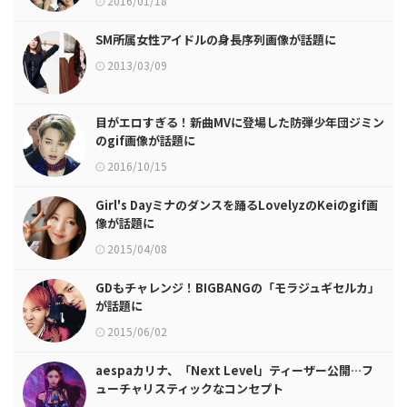
2016/01/18
SM所属女性アイドルの身長序列画像が話題に
2013/03/09
目がエロすぎる！新曲MVに登場した防弾少年団ジミン
のgif画像が話題に
2016/10/15
Girl's Dayミナのダンスを踊るLovelyzのKeiのgif画
像が話題に
2015/04/08
GDもチャレンジ！BIGBANGの「モラジュギセルカ」
が話題に
2015/06/02
aespaカリナ、「Next Level」ティーザー公開…フ
ューチャリスティックなコンセプト