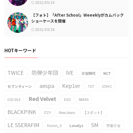
2021/05/10
【フォト】「After School」Weeeklyがカムバック
ショーケースを開催
2021/03/18
HOTキーワード
TWICE
防弾少年団
IVE
少女時代
NCT
aespa
Kep1er
セブンティーン
TXT
STAYC
Red Velvet
(G)I-DLE
EXO
NMIXX
BLACKPINK
ITZY
NewJeans
【スポット】
LE SSERAFIM
SM
fromis_9
Lovelyz
宇宙少女