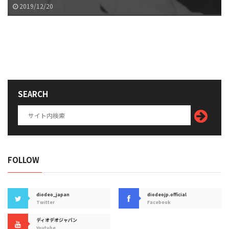
2019/12/20
SEARCH
FOLLOW
diodeo_japan
diodeojp.official
Twitter
Facebook
ディオデオジャパン
Youtube