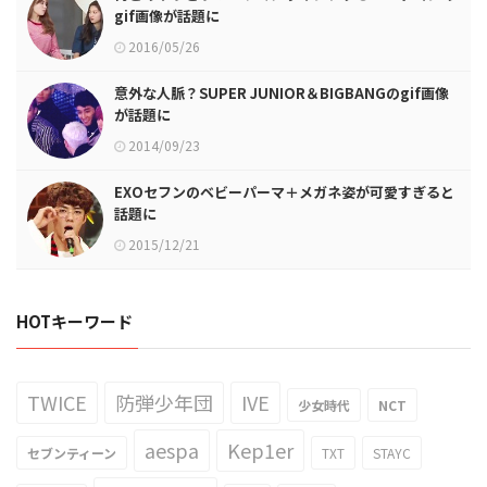
gif画像が話題に
2016/05/26
意外な人脈？SUPER JUNIOR＆BIGBANGのgif画像
が話題に
2014/09/23
EXOセフンのベビーパーマ＋メガネ姿が可愛すぎると
話題に
2015/12/21
HOTキーワード
TWICE
防弾少年団
IVE
少女時代
NCT
aespa
Kep1er
セブンティーン
TXT
STAYC