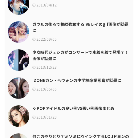
2013/04/12
ガウルの後ろで視線強奪するIVEレイのgif画像が話題
に
2022/09/05
少女時代ジェシカがコンサートで水着を着て登場？！
画像が話題に
2013/12/23
IZONEカン・ヘウォンの中学校卒業写真が話題に
2019/05/06
K-POPアイドルの良い例VS悪い例画像まとめ
2013/01/29
何このやりとり？w ソミにウインクするI.O.Iドヨンの