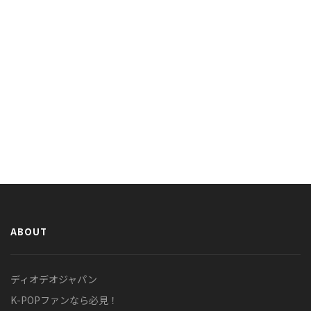
ABOUT
ディオデオジャパン
K-POPファンなら必見！