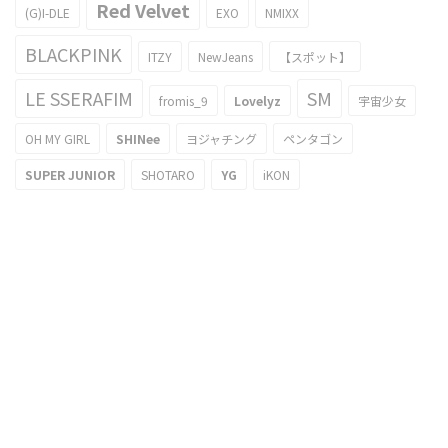
Red Velvet
(G)I-DLE
EXO
NMIXX
BLACKPINK
ITZY
NewJeans
【スポット】
LE SSERAFIM
SM
fromis_9
Lovelyz
宇宙少女
OH MY GIRL
SHINee
ヨジャチング
ペンタゴン
SUPER JUNIOR
SHOTARO
YG
iKON