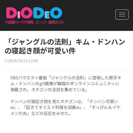
Toggl
navig
「ジャングルの法則」キム・ドンハン
の寝起き顔が可愛い件
2019/10/15 12:00
SBSバラエティ番組「ジャングルの法則」に登場した歌手キ
ム・ドンハンのgif画像が韓国のオンラインコミュニティに
掲載され、ネチズンの注目を集めている。
ドンハンの寝起き顔を見たネチズンは、「ドンハン可愛い
w」、「起きてすぐエイ料理を試食w」、「すっぴんもイケ
メンだね」などの反応をみせた。