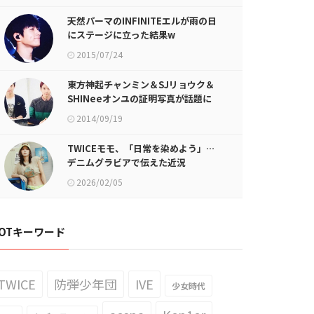
天然パーマのINFINITEエルが雨の日
にステージに立った結果w
2015/07/24
東方神起チャンミン＆SJリョウク＆
SHINeeオンユの証明写真が話題に
2014/09/19
TWICEモモ、「日常を染めよう」…
デニムグラビアで伝えた近況
2026/02/05
OTキーワード
TWICE
防弾少年団
IVE
少女時代