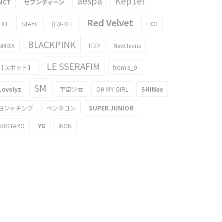
aespa
Kep1er
NCT
セブンティーン
Red Velvet
TXT
STAYC
(G)I-DLE
EXO
BLACKPINK
NMIXX
ITZY
NewJeans
LE SSERAFIM
【スポット】
fromis_9
SM
Lovelyz
宇宙少女
OH MY GIRL
SHINee
ヨジャチング
ペンタゴン
SUPER JUNIOR
SHOTARO
YG
iKON