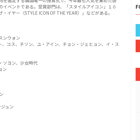
物を選定する韓国唯一の授賞式で、今年最も人気を集めた俳
のイベントである。受賞部門は、「スタイルアイコン」１０
F
（STYLE ICON OF THE YEAR）」などがある。
スンウォン
ー、コス、チソン、ユ・アイン、チョン・ジェヒョン、イ・ス
ン、少女時代
ョン
ン
ンジュン