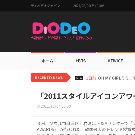
ディオデオジャパン
2026/08/09(日) 01:03
ホーム
#BTS
#TWICE
RECENTLY NEWS
1日前
BTS V、ワールド
NEW
「2011スタイルアイコンア
2011/11/04 00:00
３日、ソウル市麻浦区上岩洞CJ E＆Mセンターで「２０
AWARDS)」が行われた。韓国最大のトレンド授