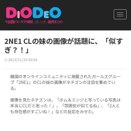
Toggl
navig
2NE1 CLの妹の画像が話題に、「似す
ぎ？！」
2013/11/25 00:00
韓国のオンラインコミュニティに掲載されたガールズグルー
プ「2NE1」のCLの妹の画像がネチズンの注目を集めてい
る。
画像を見たネチズンは、「ボム＆ミンジと写っている写真は
本当にCLだと思った！」、「雰囲気が似てるね」、「2人と
も存在感がすごいね！」などの反応をみせた。