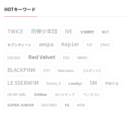
HOTキーワード
TWICE
防弾少年団
IVE
少女時代
NCT
aespa
Kep1er
セブンティーン
TXT
STAYC
Red Velvet
(G)I-DLE
EXO
NMIXX
BLACKPINK
ITZY
NewJeans
【スポット】
LE SSERAFIM
SM
fromis_9
Lovelyz
宇宙少女
OH MY GIRL
SHINee
ヨジャチング
ペンタゴン
SUPER JUNIOR
SHOTARO
YG
iKON