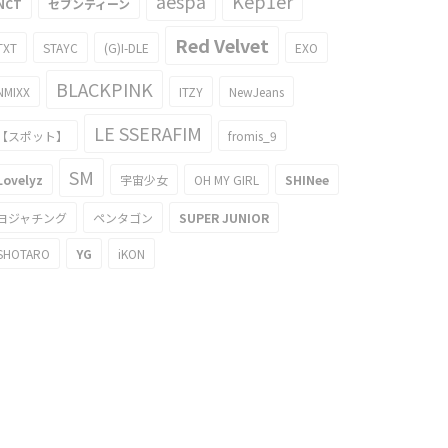
aespa
Kep1er
NCT
セブンティーン
Red Velvet
TXT
STAYC
(G)I-DLE
EXO
BLACKPINK
NMIXX
ITZY
NewJeans
LE SSERAFIM
【スポット】
fromis_9
SM
Lovelyz
宇宙少女
OH MY GIRL
SHINee
ヨジャチング
ペンタゴン
SUPER JUNIOR
SHOTARO
YG
iKON