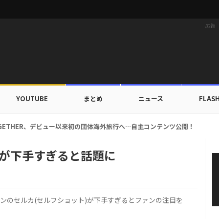
広告
YOUTUBE
まとめ
ニュース
FLAS
、ただ細いだけじゃない…「ゴム人間体重」？極限の減量法とは
カが下手すぎると話題に
ゥンのセルカ(セルフショット)が下手すぎるとファンの注目を