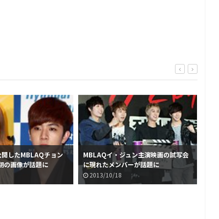
公開したMBLAQチョン
MBLAQイ・ジュン主演映画の試写会
MB
期の画像が話題に
に現れたメンバーが話題に
会
2013/10/18
2