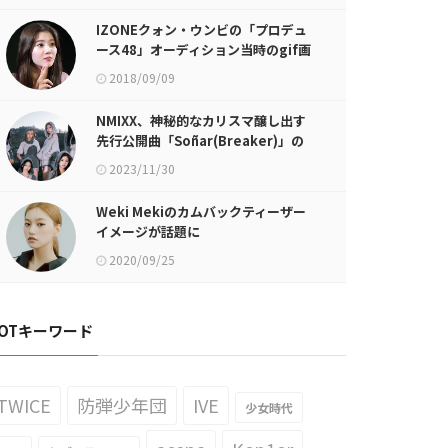
IZONEクォン・ウンビの「プロデュ
ース48」オーディション当時のgif画
像が話題に
2018/09/09
NMIXX、神秘的なカリスマ醸し出す
先行公開曲「Soñar(Breaker)」の
コンセプトフォト初公開
2023/11/30
Weki Mekiのカムバックティーザー
イメージが話題に
2020/09/25
OTキーワード
TWICE
防弾少年団
IVE
少女時代