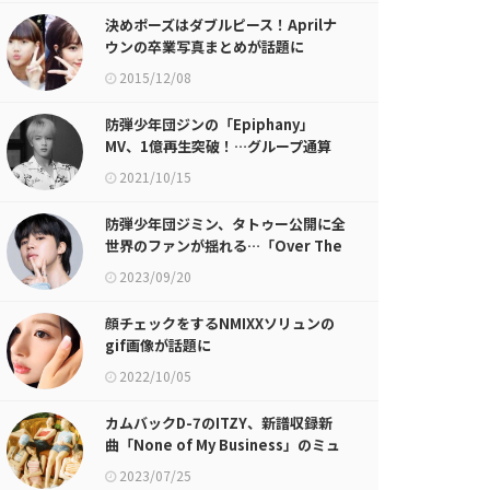
決めポーズはダブルピース！Aprilナ
ウンの卒業写真まとめが話題に
2015/12/08
防弾少年団ジンの「Epiphany」
MV、1億再生突破！…グループ通算
35回目の1億再生
2021/10/15
防弾少年団ジミン、タトゥー公開に全
世界のファンが揺れる…「Over The
Moon」海外メディアも集中的に取り
2023/09/20
扱う
顔チェックをするNMIXXソリュンの
gif画像が話題に
2022/10/05
カムバックD-7のITZY、新譜収録新
曲「None of My Business」のミュ
ージックビデオ初公開
2023/07/25