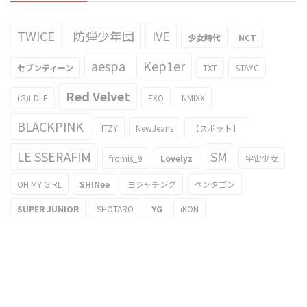
TWICE
防弾少年団
IVE
少女時代
NCT
aespa
Kep1er
セブンティーン
TXT
STAYC
Red Velvet
(G)I-DLE
EXO
NMIXX
BLACKPINK
ITZY
NewJeans
【スポット】
LE SSERAFIM
SM
fromis_9
Lovelyz
宇宙少女
OH MY GIRL
SHINee
ヨジャチング
ペンタゴン
SUPER JUNIOR
SHOTARO
YG
iKON