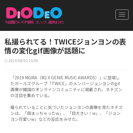
Toggl
navig
私撮られてる！TWICEジョンヨンの表
情の変化gif画像が話題に
2019/08/02 15:00
「2019 MGMA（M2 X GENIE MUSIC AWARDS）」に登場し
たガールズグループ「TWICE」のメンバージョンヨンのgif
画像が韓国のオンラインコミュニティに掲載され、ネチズン
の注目を集めている。
撮られていることに気づいたジョンヨンの画像を見たネチズ
ンは、「固まっちゃったw」、「目大きい！w」、「ジョン
ヨン可愛いw」などの反応をみせた。