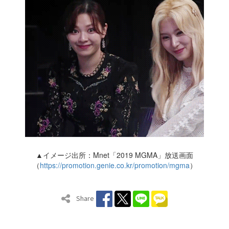
▲イメージ出所：Mnet「2019 MGMA」放送画面
（
https://promotion.genie.co.kr/promotion/mgma
）
Share