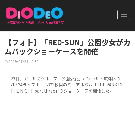
Toggl
navig
【フォト】「RED-SUN」公園少女がカ
ムバックショーケースを開催
2019/07/23 15:30
23日、ガールズグループ「公園少女」がソウル・広津区の
YES24ライブホールで3枚目のミニアルバム「THE PARK IN
THE NIGHT part three」のショーケースを開催した。