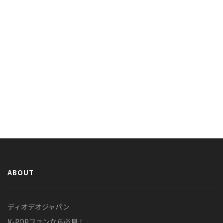
ABOUT
ディオデオジャパン
K-POPファンなら必見！