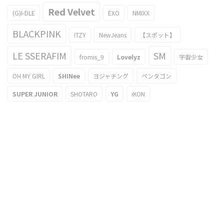
Red Velvet
(G)I-DLE
EXO
NMIXX
BLACKPINK
ITZY
NewJeans
【スポット】
LE SSERAFIM
SM
fromis_9
Lovelyz
宇宙少女
OH MY GIRL
SHINee
ヨジャチング
ペンタゴン
SUPER JUNIOR
SHOTARO
YG
iKON