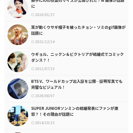
勝手にIUの衣装のサイズが公開された？w 画像が話題
に
2016/01/27
耳が動くウサギ帽子を被ったチョン・ソミのgif画像が
話題に
2021/12/14
ウギョル、ニックン＆ビクトリアが結婚式でコミック
ダンス？！
2011/07/15
BTS V、ワールドカップ出入証を公開…証明写真でも
完璧なビジュアル！
2026/08/07
SUPER JUNIORソンミンの結婚発表にファンが激
怒？！その理由が話題に
2014/10/15