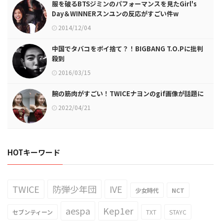
服を破るBTSジミンのパフォーマンスを見たGirl's
Day＆WINNERスンユンの反応がすごい件w
2014/12/04
中国でタバコをポイ捨て？！BIGBANG T.O.Pに批判
殺到
2016/03/15
腕の筋肉がすごい！TWICEナヨンのgif画像が話題に
2022/04/21
HOTキーワード
TWICE
防弾少年団
IVE
少女時代
NCT
aespa
Kep1er
セブンティーン
TXT
STAYC