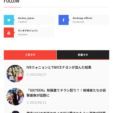
FOLLOW
diodeo_japan
diodeojp.official
Twitter
Facebook
ディオデオジャパン
Youtube
人気ネタ
新着ネタ
IVEウォニョンとTWICEナヨンが並んだ結果
2022/06/27
「SIXTEEN」制服着てチラシ配り？！候補者たちの目
撃画像が話題に
2015/06/11