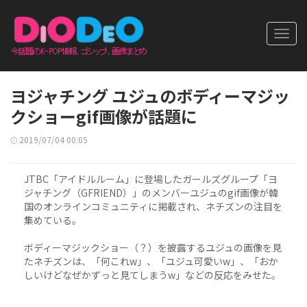
Toggl
navig
ヨジャチング ユジュのボディーマジッ
クショーgif画像が話題に
2019/07/04 00:05
JTBC「アイドルルーム」に登場したガールズグループ「ヨ
ジャチング（GFRIEND）」のメンバーユジュのgif画像が韓
国のオンラインコミュニティに掲載され、ネチズンの注目を
集めている。
ボディーマジックショー（？）を披露するユジュの画像を見
たネチズンは、「何これw」、「ユジュ可愛いw」、「おか
しいけどなぜかずっと見てしまうw」などの反応をみせた。