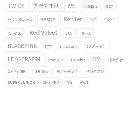
TWICE
防弾少年団
IVE
少女時代
NCT
aespa
Kep1er
セブンティーン
TXT
STAYC
Red Velvet
(G)I-DLE
EXO
NMIXX
BLACKPINK
ITZY
NewJeans
【スポット】
LE SSERAFIM
SM
fromis_9
Lovelyz
宇宙少女
OH MY GIRL
SHINee
ヨジャチング
ペンタゴン
SUPER JUNIOR
SHOTARO
YG
iKON