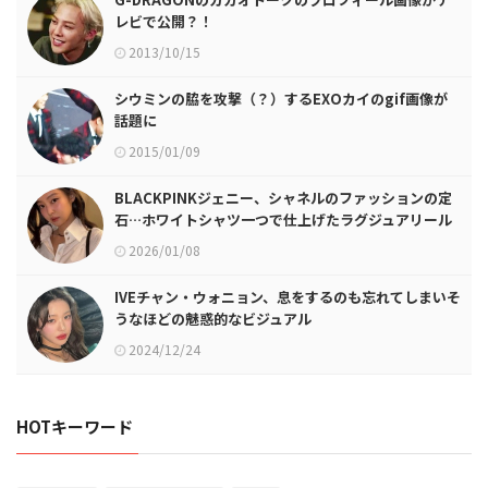
レビで公開？！
2013/10/15
シウミンの脇を攻撃（？）するEXOカイのgif画像が
話題に
2015/01/09
BLACKPINKジェニー、シャネルのファッションの定
石…ホワイトシャツ一つで仕上げたラグジュアリール
ック
2026/01/08
IVEチャン・ウォニョン、息をするのも忘れてしまいそ
うなほどの魅惑的なビジュアル
2024/12/24
HOTキーワード