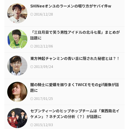
SHINeeオンユのラーメンの啜り方がヤバイ件w
2016/12/28
「三日月目で笑う男性アイドルの北斗七星」まとめが
話題に
2012/12/06
東方神起チャンミンの青い舌に隠された秘密とは？！
2013/09/24
闇の騎士に愛嬌を振りまくTWICEモモのgif画像が話
題に
2017/01/25
セブンティーンのヒップホップチームは「東西南北イ
ケメン」？ネチズンの分析（？）が話題に
2015/12/03