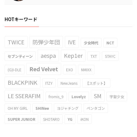
HOTキーワード
TWICE
防弾少年団
IVE
少女時代
NCT
aespa
Kep1er
セブンティーン
TXT
STAYC
Red Velvet
(G)I-DLE
EXO
NMIXX
BLACKPINK
ITZY
NewJeans
【スポット】
LE SSERAFIM
SM
fromis_9
Lovelyz
宇宙少女
OH MY GIRL
SHINee
ヨジャチング
ペンタゴン
SUPER JUNIOR
SHOTARO
YG
iKON