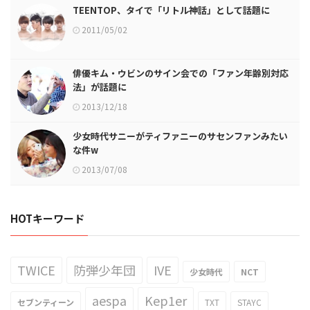
TEENTOP、タイで「リトル神話」として話題に
2011/05/02
俳優キム・ウビンのサイン会での「ファン年齢別対応
法」が話題に
2013/12/18
少女時代サニーがティファニーのサセンファンみたい
な件w
2013/07/08
HOTキーワード
TWICE
防弾少年団
IVE
少女時代
NCT
aespa
Kep1er
セブンティーン
TXT
STAYC