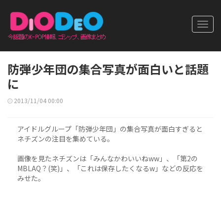
Toggl
navig
防弾少年団の集合写真が面白いと話題
に
2013/11/04 00:00
アイドルグループ「防弾少年団」の集合写真が面白すぎると
ネチズンの注目を集めている。
画像を見たネチズンは「みんなかわいいねww」、「第2の
MBLAQ？(笑)」、「これは保存したくなるw」などの反応を
みせた。