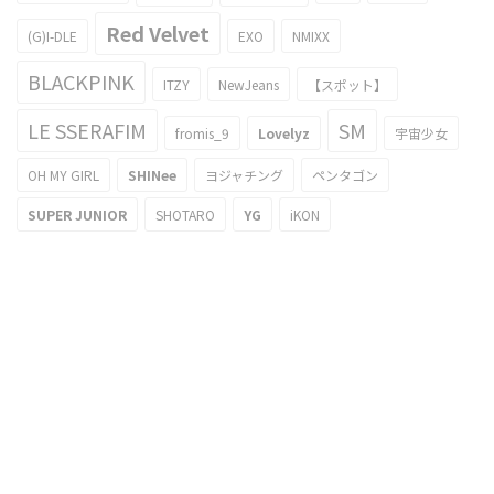
Red Velvet
(G)I-DLE
EXO
NMIXX
BLACKPINK
ITZY
NewJeans
【スポット】
LE SSERAFIM
SM
fromis_9
Lovelyz
宇宙少女
OH MY GIRL
SHINee
ヨジャチング
ペンタゴン
SUPER JUNIOR
SHOTARO
YG
iKON