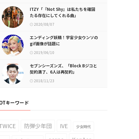
ITZY「『Not Shy』は私たちを確固
たる存在にしてくれる曲」
2020/08/07
エンディング妖精！宇宙少女ウンソの
gif画像が話題に
2019/06/10
セブンシーズンズ、「Block Bジコと
契約満了、6人は再契約」
2018/11/23
OTキーワード
TWICE
防弾少年団
IVE
少女時代