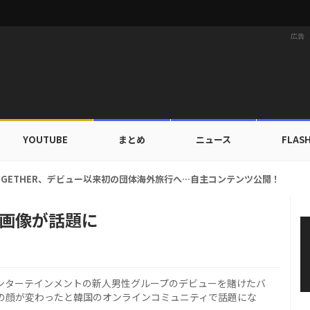
広告
YOUTUBE
まとめ
ニュース
FLAS
、ただ細いだけじゃない…「ゴム人間体重」？極限の減量法とは
？画像が話題に
Gエンターテインメントの新人男性グループのデビューを賭けたバ
ジの顔が変わったと韓国のオンラインコミュニティで話題にな