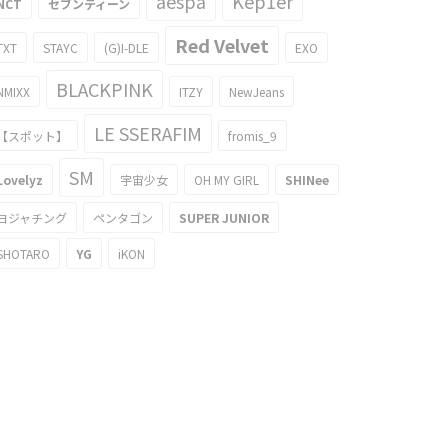
aespa
Kep1er
NCT
セブンティーン
Red Velvet
TXT
STAYC
(G)I-DLE
EXO
BLACKPINK
NMIXX
ITZY
NewJeans
LE SSERAFIM
【スポット】
fromis_9
SM
Lovelyz
宇宙少女
OH MY GIRL
SHINee
ヨジャチング
ペンタゴン
SUPER JUNIOR
SHOTARO
YG
iKON