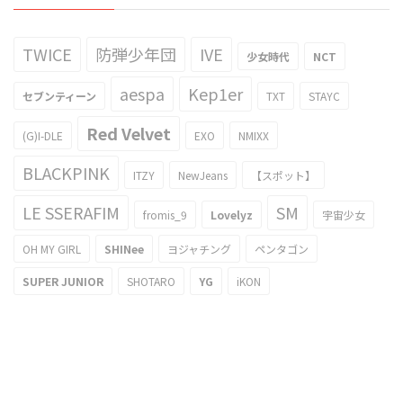
TWICE
防弾少年団
IVE
少女時代
NCT
aespa
Kep1er
セブンティーン
TXT
STAYC
Red Velvet
(G)I-DLE
EXO
NMIXX
BLACKPINK
ITZY
NewJeans
【スポット】
LE SSERAFIM
SM
fromis_9
Lovelyz
宇宙少女
OH MY GIRL
SHINee
ヨジャチング
ペンタゴン
SUPER JUNIOR
SHOTARO
YG
iKON