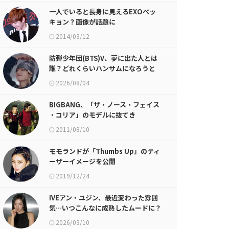
一人でいると長身に見えるEXOベッ
キョン？画像が話題に
2014/03/12
防弾少年団(BTS)V、夢に出た人とは
誰？どれくらいハンサムになろうと
してるの？
2026/08/04
BIGBANG、「ザ・ノース・フェイス
・コリア」のモデルに抜てき
2011/08/10
モモランドが「Thumbs Up」のティ
ーザーイメージを公開
2019/12/24
IVEアン・ユジン、最近変わった雰囲
気…いつこんなに成熟したムードに？
2026/03/10