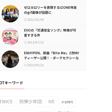
ゼロカロリーを表現するIZONE咲良
のgif画像が話題に
2021/01/08
EXOの『交通安全ソング』映像が可
愛すぎる件
2013/07/22
ENHYPEN、新曲「Bite Me」2次MV
ティーザー公開！…ダークセクシーな
雰囲気のパフォーマンスに注目
2023/05/22
OTキーワード
TWICE
防弾少年団
IVE
少女時代