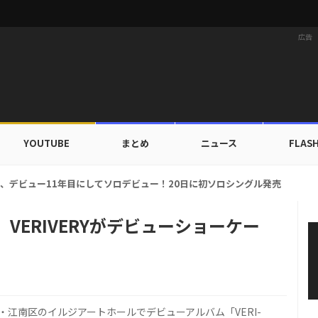
広告
YOUTUBE
まとめ
ニュース
FLAS
ルドカップ出入証を公開…証明写真でも完璧なビジュアル！
ng」VERIVERYがデビューショーケー
ル・江南区のイルジアートホールでデビューアルバム「VERI-