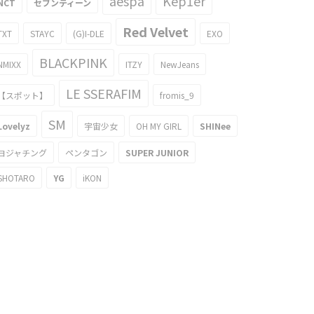
aespa
Kep1er
NCT
セブンティーン
Red Velvet
TXT
STAYC
(G)I-DLE
EXO
BLACKPINK
NMIXX
ITZY
NewJeans
LE SSERAFIM
【スポット】
fromis_9
SM
Lovelyz
宇宙少女
OH MY GIRL
SHINee
ヨジャチング
ペンタゴン
SUPER JUNIOR
SHOTARO
YG
iKON