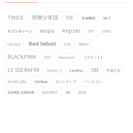
TWICE
防弾少年団
IVE
少女時代
NCT
aespa
Kep1er
セブンティーン
TXT
STAYC
Red Velvet
(G)I-DLE
EXO
NMIXX
BLACKPINK
ITZY
NewJeans
【スポット】
LE SSERAFIM
SM
fromis_9
Lovelyz
宇宙少女
OH MY GIRL
SHINee
ヨジャチング
ペンタゴン
SUPER JUNIOR
SHOTARO
YG
iKON