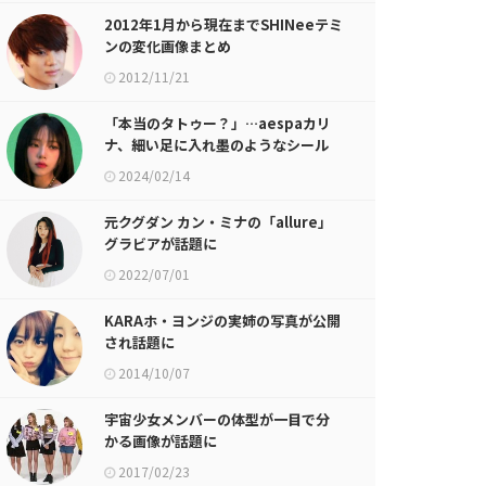
2012年1月から現在までSHINeeテミ
ンの変化画像まとめ
2012/11/21
「本当のタトゥー？」…aespaカリ
ナ、細い足に入れ墨のようなシール
2024/02/14
元クグダン カン・ミナの「allure」
グラビアが話題に
2022/07/01
KARAホ・ヨンジの実姉の写真が公開
され話題に
2014/10/07
宇宙少女メンバーの体型が一目で分
かる画像が話題に
2017/02/23