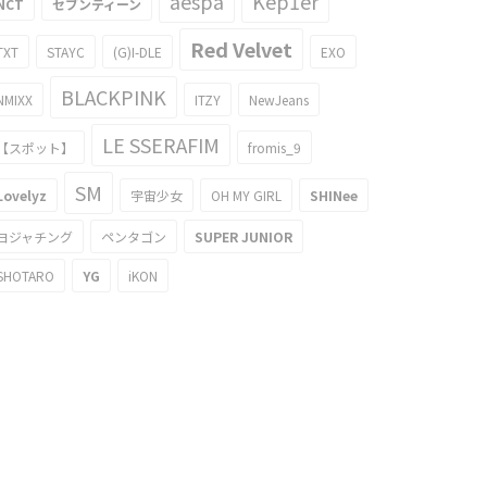
aespa
Kep1er
NCT
セブンティーン
Red Velvet
TXT
STAYC
(G)I-DLE
EXO
BLACKPINK
NMIXX
ITZY
NewJeans
LE SSERAFIM
【スポット】
fromis_9
SM
Lovelyz
宇宙少女
OH MY GIRL
SHINee
ヨジャチング
ペンタゴン
SUPER JUNIOR
SHOTARO
YG
iKON