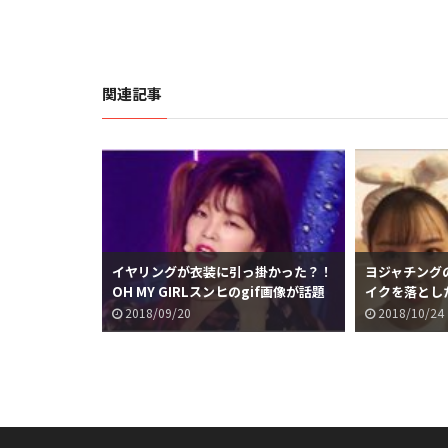
関連記事
イヤリングが衣装に引っ掛かった？！
ヨジャチング
OH MY GIRLスンヒのgif画像が話題
イクを落とし
に
2018/09/20
2018/10/24