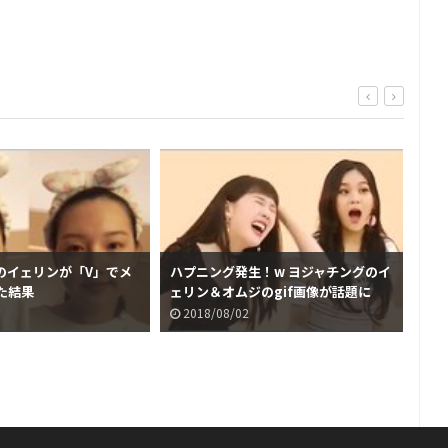
のイェリンが「V」でメ
ハプニング発生！w ヨジャチングのイ
可愛
た結果
ェリン＆オムジのgif画像が話題に
ェ
2018/08/02
2