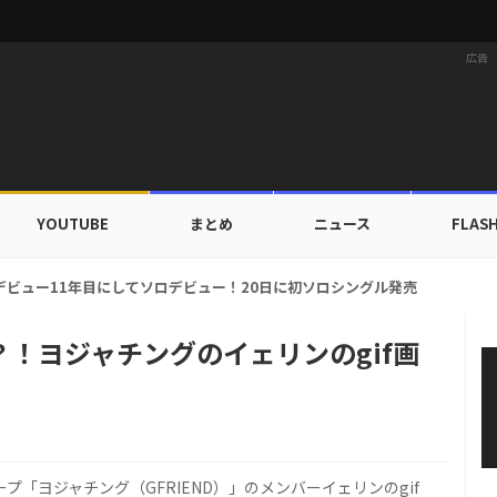
広告
YOUTUBE
まとめ
ニュース
FLAS
カップ出入証を公開…証明写真でも完璧なビジュアル！
！ヨジャチングのイェリンのgif画
ープ「ヨジャチング（GFRIEND）」のメンバーイェリンのgif