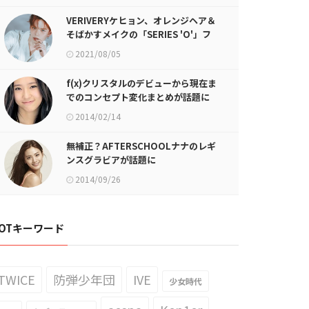
VERIVERYケヒョン、オレンジヘア＆
そばかすメイクの「SERIES 'O'」フ
ォト公開！
2021/08/05
f(x)クリスタルのデビューから現在ま
でのコンセプト変化まとめが話題に
2014/02/14
無補正？AFTERSCHOOLナナのレギ
ンスグラビアが話題に
2014/09/26
OTキーワード
TWICE
防弾少年団
IVE
少女時代