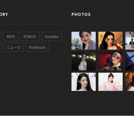
ORY
PHOTOS
#BTS
#TWICE
Youtube
ニュース
Flashback