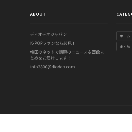
ABOUT
CATEG
ディオデオジャパン
ホーム
K-POPファンなら必見！
まとめ
韓国のネットで話題のニュース＆画像ま
とめをお届けします！
info2800@diodeo.com
© COPYRIGHT 2011-2026 www.diodeo.jp