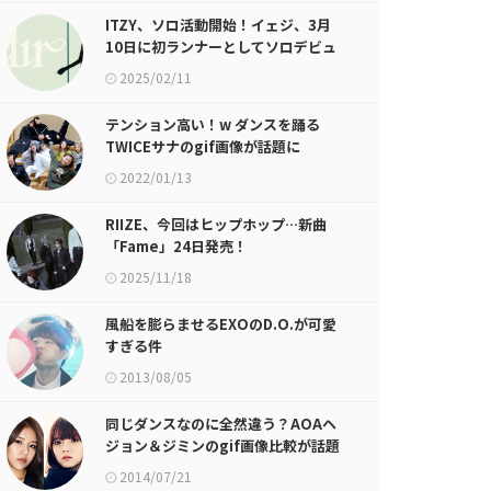
ITZY、ソロ活動開始！イェジ、3月
10日に初ランナーとしてソロデビュ
ー
2025/02/11
テンション高い！w ダンスを踊る
TWICEサナのgif画像が話題に
2022/01/13
RIIZE、今回はヒップホップ…新曲
「Fame」24日発売！
2025/11/18
風船を膨らませるEXOのD.O.が可愛
すぎる件
2013/08/05
同じダンスなのに全然違う？AOAヘ
ジョン＆ジミンのgif画像比較が話題
に
2014/07/21