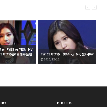
 「YES or YES」MV
「T
CEサナのgif画像が話題
TWICEサナの「怖い～」が可愛い件w
席
2016/12/12
2
ORY
PHOTOS