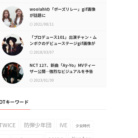
woo!ah!の「ポーズリレー」gif画像
が話題に
2021/08/11
「プロデュース101」出演チャン・ム
ンボクのデビューステージgif画像が
話題に
2018/03/07
NCT 127、新曲「Ay-Yo」MVティー
ザー公開…強烈なビジュアルを予告
2023/01/30
OTキーワード
TWICE
防弾少年団
IVE
少女時代