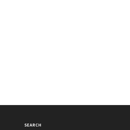
RICK＆TRUE」出演TWICEサナの
飲み方が綺麗！お水を飲むTWICEサ
がよくない件w
ナのgif画像が話題に
016/12/08
2016/10/26
SEARCH