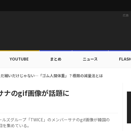
広告
YOUTUBE
まとめ
ニュース
FLAS
家族にワールドツアーの旅行費用全額サポート！22カ国・64都市以上
サナのgif画像が話題に
ルズグループ「TWICE」のメンバーサナのgif画像が韓国の
目を集めている。