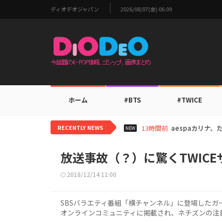
ディオデオジャパン
2026/08/07(金) 06:09
ホーム
#BTS
#TWICE
RECENTLY NEWS
15時間前
TWICEモモ、
NEW
放送事故（？）に驚くTWICE
2018/12/14 11:00
SBSバラエティ番組「横チャンネル」に登場したガー
オンラインコミュニティに掲載され、ネチズンの注