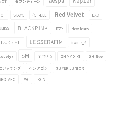
aespa
Kep1er
NCT
セブンティーン
Red Velvet
TXT
STAYC
(G)I-DLE
EXO
BLACKPINK
NMIXX
ITZY
NewJeans
LE SSERAFIM
【スポット】
fromis_9
SM
Lovelyz
宇宙少女
OH MY GIRL
SHINee
ヨジャチング
ペンタゴン
SUPER JUNIOR
SHOTARO
YG
iKON